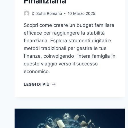
Finanziaria
Di
Sofia Romano
10 Marzo 2025
Scopri come creare un budget familiare
efficace per raggiungere la stabilità
finanziaria. Esplora strumenti digitali e
metodi tradizionali per gestire le tue
finanze, coinvolgendo l’intera famiglia in
questo viaggio verso il successo
economico.
CREARE
LEGGI DI PIÙ
UN
BUDGET
FAMILIARE:
UN
VIAGGIO
VERSO
LA