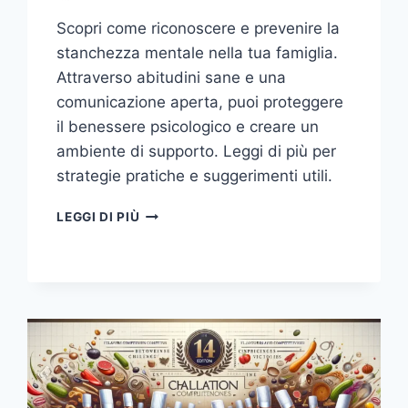
Scopri come riconoscere e prevenire la
stanchezza mentale nella tua famiglia.
Attraverso abitudini sane e una
comunicazione aperta, puoi proteggere
il benessere psicologico e creare un
ambiente di supporto. Leggi di più per
strategie pratiche e suggerimenti utili.
RICONOSCERE
LEGGI DI PIÙ
E
PREVENIRE
LA
STANCHEZZA
MENTALE:
UNA
GUIDA
PER
FAMIGLIE