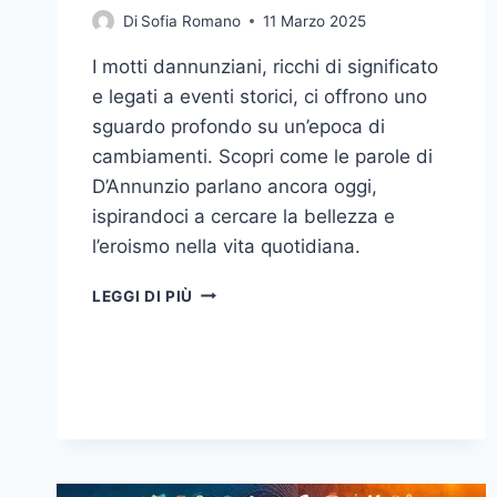
Di
Sofia Romano
11 Marzo 2025
I motti dannunziani, ricchi di significato
e legati a eventi storici, ci offrono uno
sguardo profondo su un’epoca di
cambiamenti. Scopri come le parole di
D’Annunzio parlano ancora oggi,
ispirandoci a cercare la bellezza e
l’eroismo nella vita quotidiana.
MOTTI
LEGGI DI PIÙ
DANNUNZIANI:
L’ECO
DI
UN’EPOCA
ATTRAVERSO
LE
PAROLE