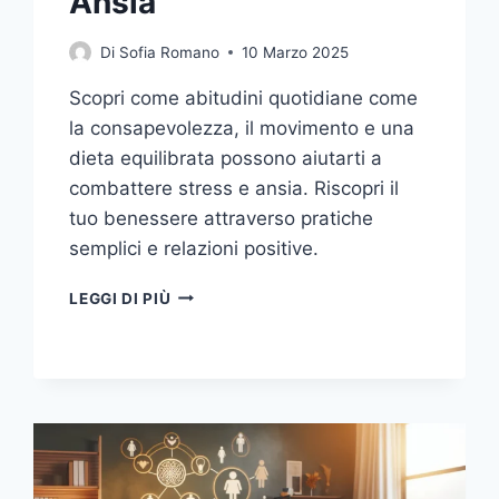
Ansia
Di
Sofia Romano
10 Marzo 2025
Scopri come abitudini quotidiane come
la consapevolezza, il movimento e una
dieta equilibrata possono aiutarti a
combattere stress e ansia. Riscopri il
tuo benessere attraverso pratiche
semplici e relazioni positive.
RITROVARE
LEGGI DI PIÙ
LA
SERENITÀ:
ABITUDINI
SALUTARI
PER
COMBATTERE
STRESS
E