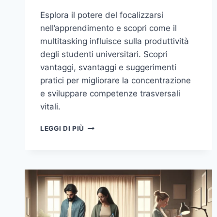
Esplora il potere del focalizzarsi
nell’apprendimento e scopri come il
multitasking influisce sulla produttività
degli studenti universitari. Scopri
vantaggi, svantaggi e suggerimenti
pratici per migliorare la concentrazione
e sviluppare competenze trasversali
vitali.
IL
LEGGI DI PIÙ
POTERE
DEL
FOCALIZZARSI:
COME
IL
MULTITASKING
INFLUISCE
SULL’APPRENDIMENTO