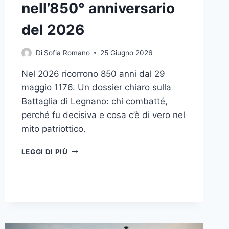
nell’850° anniversario
del 2026
Di
Sofia Romano
25 Giugno 2026
Nel 2026 ricorrono 850 anni dal 29
maggio 1176. Un dossier chiaro sulla
Battaglia di Legnano: chi combatté,
perché fu decisiva e cosa c’è di vero nel
mito patriottico.
LEGNANO
LEGGI DI PIÙ
1176,
TRA
STORIA
E
MITO:
COSA
ACCADDE