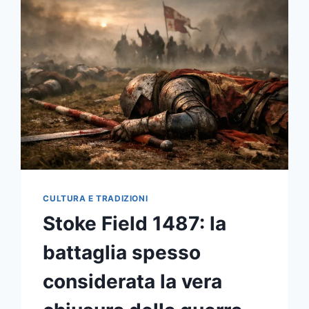
SUO
PONTIFICATO
NEL
VII
SECOLO
CONTA
NELLA
STORIA
DELLA
CHIESA
CULTURA E TRADIZIONI
Stoke Field 1487: la
battaglia spesso
considerata la vera