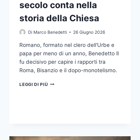
secolo conta nella
storia della Chiesa
Di
Marco Benedetti
26 Giugno 2026
Romano, formato nel clero dell’Urbe e
papa per meno di un anno, Benedetto II
fu decisivo per capire i rapporti tra
Roma, Bisanzio e il dopo-monotelismo.
PAPA
LEGGI DI PIÙ
BENEDETTO
II:
CHI
ERA
DAVVERO
E
PERCHÉ
IL