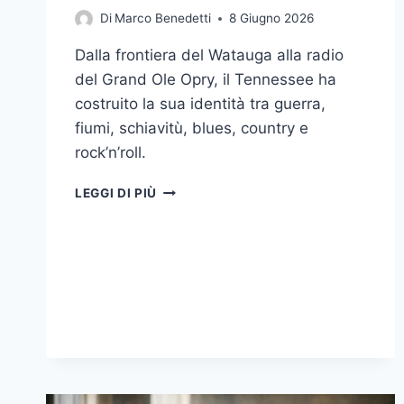
Di
Marco Benedetti
8 Giugno 2026
Dalla frontiera del Watauga alla radio
del Grand Ole Opry, il Tennessee ha
costruito la sua identità tra guerra,
fiumi, schiavitù, blues, country e
rock’n’roll.
TENNESSEE
LEGGI DI PIÙ
TRA
FRONTIERA,
VOLONTARI
E
MUSICA:
COME
SI
COSTRUISCE
L’IDENTITÀ
DI
UNO