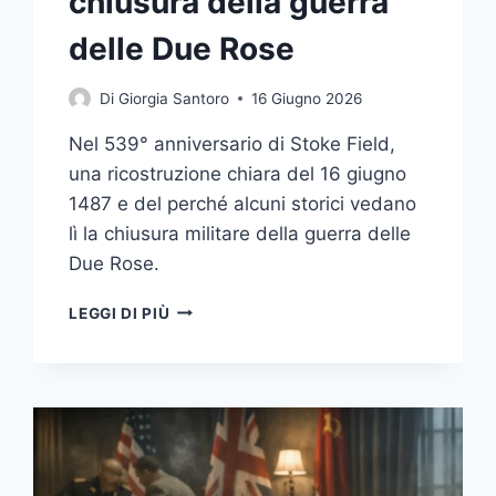
chiusura della guerra
delle Due Rose
Di
Giorgia Santoro
16 Giugno 2026
Nel 539° anniversario di Stoke Field,
una ricostruzione chiara del 16 giugno
1487 e del perché alcuni storici vedano
lì la chiusura militare della guerra delle
Due Rose.
STOKE
LEGGI DI PIÙ
FIELD
1487:
LA
BATTAGLIA
SPESSO
CONSIDERATA
LA
VERA