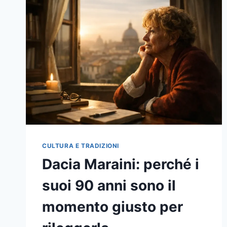
VIVO:
MASCHERE,
RITI,
MESTIERI
E
COMUNITÀ
DA
NORD
A
SUD
CULTURA E TRADIZIONI
Dacia Maraini: perché i
suoi 90 anni sono il
momento giusto per