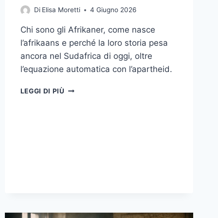
Di
Elisa Moretti
4 Giugno 2026
Chi sono gli Afrikaner, come nasce
l’afrikaans e perché la loro storia pesa
ancora nel Sudafrica di oggi, oltre
l’equazione automatica con l’apartheid.
AFRIKANER
LEGGI DI PIÙ
E
AFRIKAANS:
ORIGINI,
LINGUA
E
MEMORIA
STORICA
DI
UNA
COMUNITÀ
CHIAVE
DEL