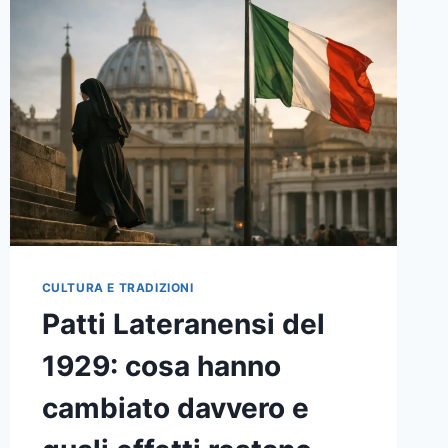
DAVVERO
NELL’850°
ANNIVERSARIO
DEL
2026
CULTURA E TRADIZIONI
Patti Lateranensi del
1929: cosa hanno
cambiato davvero e