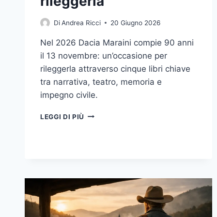
rileggerla
Di
Andrea Ricci
20 Giugno 2026
Nel 2026 Dacia Maraini compie 90 anni
il 13 novembre: un’occasione per
rileggerla attraverso cinque libri chiave
tra narrativa, teatro, memoria e
impegno civile.
DACIA
LEGGI DI PIÙ
MARAINI:
PERCHÉ
I
SUOI
90
ANNI
SONO
IL
MOMENTO
GIUSTO