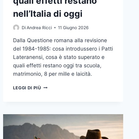
quali effetti restano
nell’Italia di oggi
Di
Andrea Ricci
11 Giugno 2026
Dalla Questione romana alla revisione
del 1984-1985: cosa introdussero i Patti
Lateranensi, cosa è stato superato e
quali effetti restano oggi tra scuola,
matrimonio, 8 per mille e laicità.
PATTI
LEGGI DI PIÙ
LATERANENSI
DEL
1929:
COSA
HANNO
CAMBIATO
DAVVERO
E