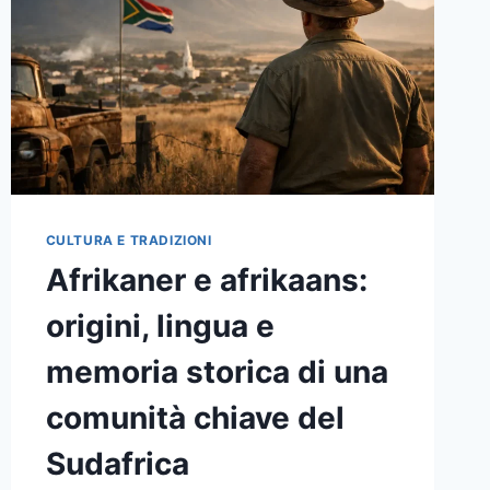
QUALI
EFFETTI
RESTANO
NELL’ITALIA
DI
OGGI
CULTURA E TRADIZIONI
Afrikaner e afrikaans:
origini, lingua e
memoria storica di una
comunità chiave del
Sudafrica