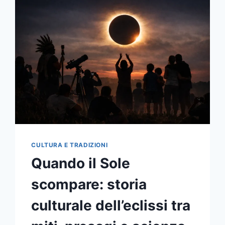
COME
GLI
ALLEATI
COORDINARONO
STRATEGIA,
INDUSTRIA
E
DIPLOMAZIA
PER
VINCERE
LA
SECONDA
GUERRA
MONDIALE
CULTURA E TRADIZIONI
Quando il Sole
scompare: storia
culturale dell’eclissi tra