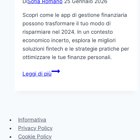
Di
Sofia Romano
25 Gennaio 2026
Scopri come le app di gestione finanziaria
possono trasformare il tuo modo di
risparmiare nel 2024. In un contesto
economico incerto, esplora le migliori
soluzioni fintech e le strategie pratiche per
ottimizzare le tue finanze personali.
Fintech
Leggi di più
e
app
di
gestione
finanziaria:
Informativa
come
Privacy Policy
scegliere
Cookie Policy
le