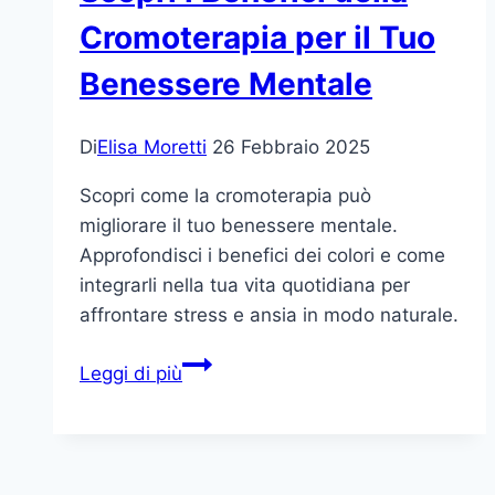
il
Cromoterapia per il Tuo
Tuo
Benessere Mentale
Benessere
Mentale
Di
Elisa Moretti
26 Febbraio 2025
Scopri come la cromoterapia può
migliorare il tuo benessere mentale.
Approfondisci i benefici dei colori e come
integrarli nella tua vita quotidiana per
affrontare stress e ansia in modo naturale.
Scopri
Leggi di più
i
Benefici
della
Cromoterapia