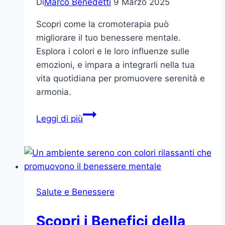
Di
Marco Benedetti
9 Marzo 2025
Scopri come la cromoterapia può
migliorare il tuo benessere mentale.
Esplora i colori e le loro influenze sulle
emozioni, e impara a integrarli nella tua
vita quotidiana per promuovere serenità e
armonia.
La
Leggi di più
Magia
dei
Colori:
Come
la
Salute e Benessere
Cromoterapia
Può
Scopri i Benefici della
Trasformare