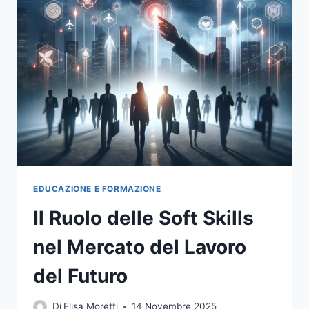
TASK
CHE
CAMBIANO,
I
RUOLI
CHE
CRESCONO
E
LE
COMPETENZE
DA
IMPARARE
DAVVERO
EDUCAZIONE E FORMAZIONE
Il Ruolo delle Soft Skills
nel Mercato del Lavoro
del Futuro
Di
Elisa Moretti
14 Novembre 2025