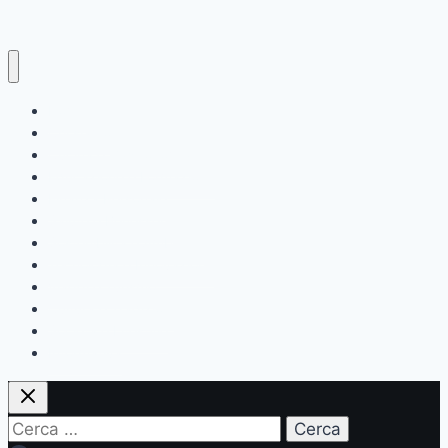
Home
Chi siamo
Cucina e Gastronomia
Educazione e Formazione
Finanza Personale
Salute e Benessere
Sostenibilità e Ambiente
Tecnologia e Innovazione
Viaggi e Turismo
Cultura e Tradizioni
Società e Lifestyle
Informativa
Ricerca