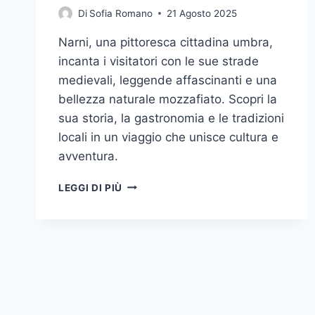
Di
Sofia Romano
21 Agosto 2025
Narni, una pittoresca cittadina umbra,
incanta i visitatori con le sue strade
medievali, leggende affascinanti e una
bellezza naturale mozzafiato. Scopri la
sua storia, la gastronomia e le tradizioni
locali in un viaggio che unisce cultura e
avventura.
SCOPRIRE
LEGGI DI PIÙ
NARNI:
UN
VIAGGIO
TRA
STORIA
E
BELLEZZA
NATURALE