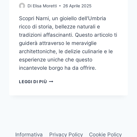
Di
Elisa Moretti
26 Aprile 2025
Scopri Narni, un gioiello dell’Umbria
ricco di storia, bellezze naturali e
tradizioni affascinanti. Questo articolo ti
guiderà attraverso le meraviglie
architettoniche, le delizie culinarie e le
esperienze uniche che questo
incantevole borgo ha da offrire.
ESPLORA
LEGGI DI PIÙ
LA
BELLEZZA
E
LE
TRADIZIONI
DI
NARNI,
UN
Informativa
Privacy Policy
Cookie Policy