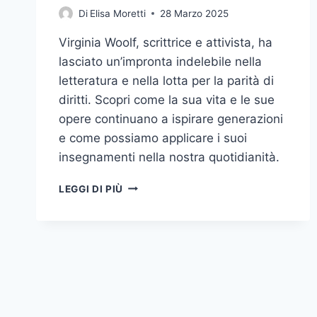
Di
Elisa Moretti
28 Marzo 2025
Virginia Woolf, scrittrice e attivista, ha
lasciato un’impronta indelebile nella
letteratura e nella lotta per la parità di
diritti. Scopri come la sua vita e le sue
opere continuano a ispirare generazioni
e come possiamo applicare i suoi
insegnamenti nella nostra quotidianità.
VIRGINIA
LEGGI DI PIÙ
WOOLF:
LA
VOCE
DI
UNA
GENERAZIONE
E
IL