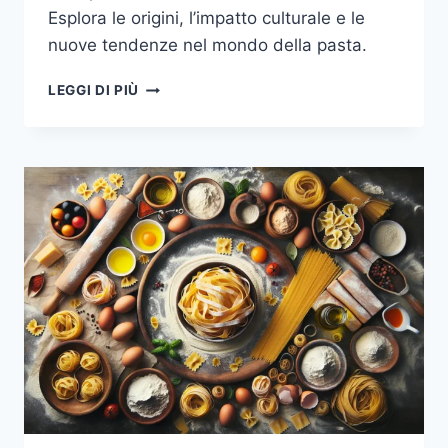
Esplora le origini, l’impatto culturale e le
nuove tendenze nel mondo della pasta.
LA
LEGGI DI PIÙ
MAGIA
DELLA
PASTA:
STORIA
E
INNOVAZIONE
NEL
MONDO
DELLA
GASTRONOMIA