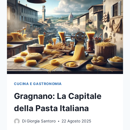
PER
SCEGLIERE
AL
SUPERMERCATO
TRA
SEMOLA,
BRONZO,
ESSICCAZIONE
E
GLUTEN
FREE
CUCINA E GASTRONOMIA
Gragnano: La Capitale
della Pasta Italiana
Di
Giorgia Santoro
22 Agosto 2025