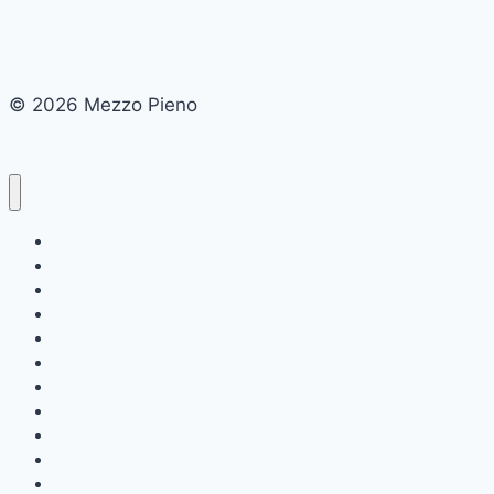
Scuola
© 2026 Mezzo Pieno
Home
Chi siamo
Cucina e Gastronomia
Educazione e Formazione
Finanza Personale
Salute e Benessere
Sostenibilità e Ambiente
Tecnologia e Innovazione
Viaggi e Turismo
Cultura e Tradizioni
Società e Lifestyle