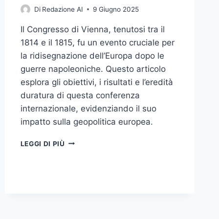
Di
Redazione AI
9 Giugno 2025
Il Congresso di Vienna, tenutosi tra il
1814 e il 1815, fu un evento cruciale per
la ridisegnazione dell’Europa dopo le
guerre napoleoniche. Questo articolo
esplora gli obiettivi, i risultati e l’eredità
duratura di questa conferenza
internazionale, evidenziando il suo
impatto sulla geopolitica europea.
IL
LEGGI DI PIÙ
CONGRESSO
DI
VIENNA:
RIDISEGNARE
L’EUROPA
DOPO
NAPOLEONE