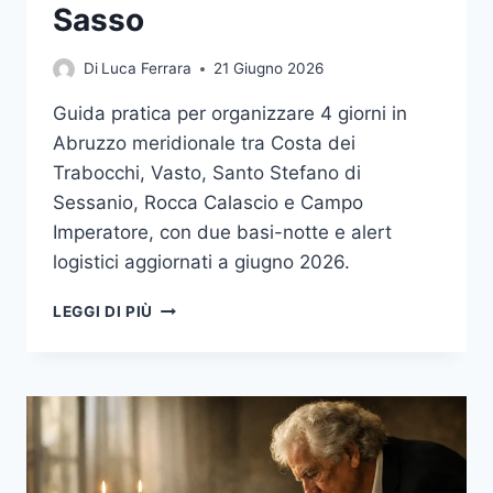
Sasso
Di
Luca Ferrara
21 Giugno 2026
Guida pratica per organizzare 4 giorni in
Abruzzo meridionale tra Costa dei
Trabocchi, Vasto, Santo Stefano di
Sessanio, Rocca Calascio e Campo
Imperatore, con due basi-notte e alert
logistici aggiornati a giugno 2026.
ABRUZZO
LEGGI DI PIÙ
IN
4
GIORNI:
ITINERARIO
REALISTICO
TRA
COSTA
DEI