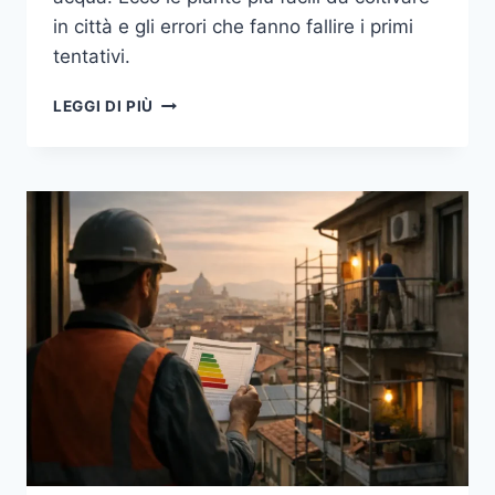
in città e gli errori che fanno fallire i primi
tentativi.
BALCONE
LEGGI DI PIÙ
E
ORTO
URBANO
NEL
2026:
LE
PIANTE
PIÙ
FACILI
DA
COLTIVARE
IN
CITTÀ,
TRA
SOLE
PIENO
E