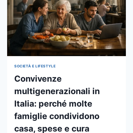
FREQUENTI,
NIENTE
QUORUM
E
COSA
PUÒ
IMPARARE
L’ITALIA
SOCIETÀ E LIFESTYLE
Convivenze
multigenerazionali in
Italia: perché molte
famiglie condividono
casa, spese e cura