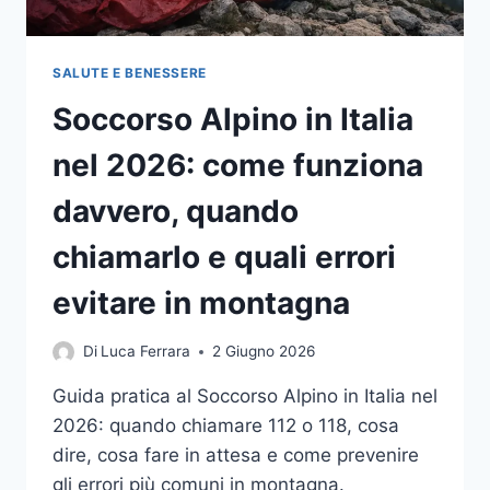
POSSONO
AIUTARE
PIÙ
SALUTE E BENESSERE
FACILMENTE
Soccorso Alpino in Italia
LA
CLASSE
nel 2026: come funziona
ENERGETICA
davvero, quando
chiamarlo e quali errori
evitare in montagna
Di
Luca Ferrara
2 Giugno 2026
Guida pratica al Soccorso Alpino in Italia nel
2026: quando chiamare 112 o 118, cosa
dire, cosa fare in attesa e come prevenire
gli errori più comuni in montagna.