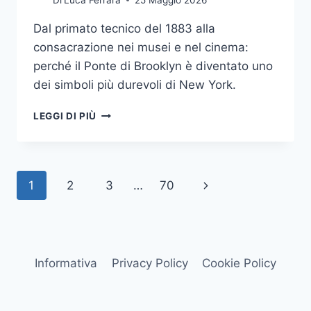
Dal primato tecnico del 1883 alla
consacrazione nei musei e nel cinema:
perché il Ponte di Brooklyn è diventato uno
dei simboli più durevoli di New York.
IL
LEGGI DI PIÙ
PONTE
DI
BROOKLYN:
COME
Navigazione
Pagina
1
2
3
…
70
UN’OPERA
DEL
pagina
successiva
1883
È
DIVENTATA
UNO
Informativa
Privacy Policy
Cookie Policy
DEI
GRANDI
SIMBOLI