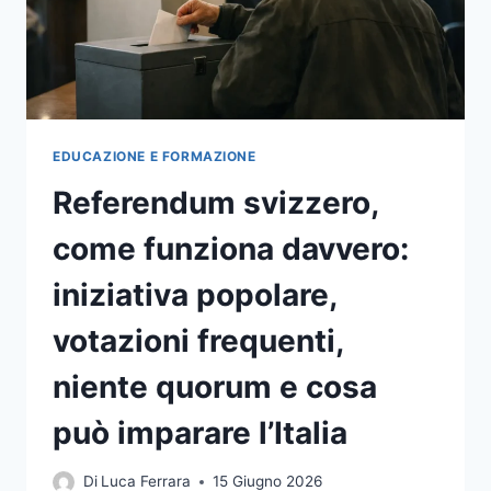
A
RIPENSARE
SERVIZIO
ED
ESPERIENZA
DEL
CIBO
EDUCAZIONE E FORMAZIONE
Referendum svizzero,
come funziona davvero:
iniziativa popolare,
votazioni frequenti,
niente quorum e cosa
può imparare l’Italia
Di
Luca Ferrara
15 Giugno 2026