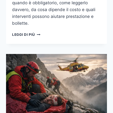
quando è obbligatorio, come leggerlo
davvero, da cosa dipende il costo e quali
interventi possono aiutare prestazione e
bollette.
CERTIFICAZIONE
LEGGI DI PIÙ
ENERGETICA
DEGLI
EDIFICI
IN
ITALIA
NEL
2026:
QUANDO
SERVE
DAVVERO,
QUANTO
COSTA
E
QUALI
INTERVENTI