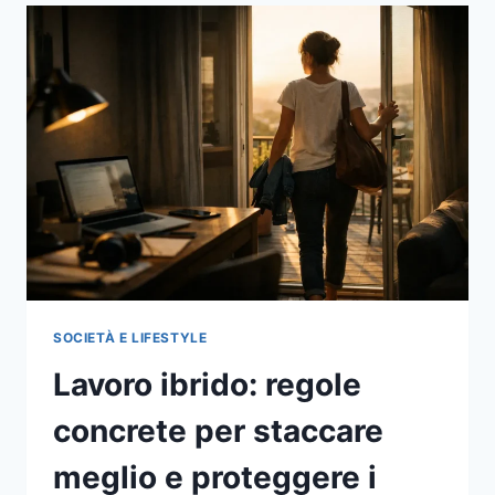
NUOVA
FILIERA
DEI
TALENTI
NEL
MOTORSPORT
ITALIANO
NEL
2026
SOCIETÀ E LIFESTYLE
Lavoro ibrido: regole
concrete per staccare
meglio e proteggere i