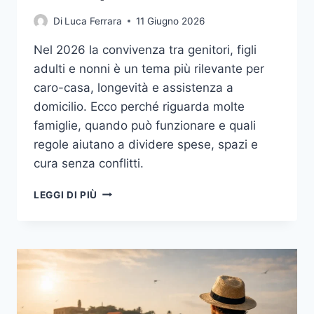
Di
Luca Ferrara
11 Giugno 2026
Nel 2026 la convivenza tra genitori, figli
adulti e nonni è un tema più rilevante per
caro-casa, longevità e assistenza a
domicilio. Ecco perché riguarda molte
famiglie, quando può funzionare e quali
regole aiutano a dividere spese, spazi e
cura senza conflitti.
CONVIVENZE
LEGGI DI PIÙ
MULTIGENERAZIONALI
IN
ITALIA:
PERCHÉ
MOLTE
FAMIGLIE
CONDIVIDONO
CASA,