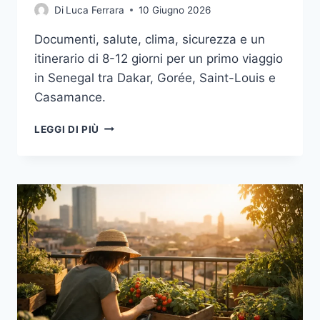
Di
Luca Ferrara
10 Giugno 2026
Documenti, salute, clima, sicurezza e un
itinerario di 8-12 giorni per un primo viaggio
in Senegal tra Dakar, Gorée, Saint-Louis e
Casamance.
SENEGAL
LEGGI DI PIÙ
NEL
2026:
GUIDA
PRATICA
PER
UN
PRIMO
VIAGGIO
TRA
DAKAR,
SAINT-
LOUIS,