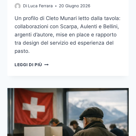
Di
Luca Ferrara
20 Giugno 2026
Un profilo di Cleto Munari letto dalla tavola:
collaborazioni con Scarpa, Aulenti e Bellini,
argenti d’autore, mise en place e rapporto
tra design del servizio ed esperienza del
pasto.
CLETO
LEGGI DI PIÙ
MUNARI
E
LA
TAVOLA
COME
PROGETTO:
COME
IL
DESIGN
HA
AIUTATO