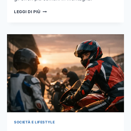
SOCCORSO
LEGGI DI PIÙ
ALPINO
IN
ITALIA
NEL
2026:
COME
FUNZIONA
DAVVERO,
QUANDO
CHIAMARLO
E
QUALI
ERRORI
EVITARE
IN
MONTAGNA
SOCIETÀ E LIFESTYLE