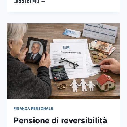
PRIMA
LEGGI DI PIÙ
DEL
PRIMO
STIPENDIO:
LE
5
COMPETENZE
FINANZIARIE
CHE
OGNI
RAGAZZO
DOVREBBE
SAPER
USARE
SUBITO
FINANZA PERSONALE
Pensione di reversibilità