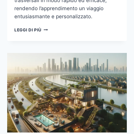
trasversali in modo rapido ed efficace,
rendendo l’apprendimento un viaggio
entusiasmante e personalizzato.
MICROLEARNING:
LEGGI DI PIÙ
IL
FUTURO
DELL’APPRENDIMENTO
RAPIDO