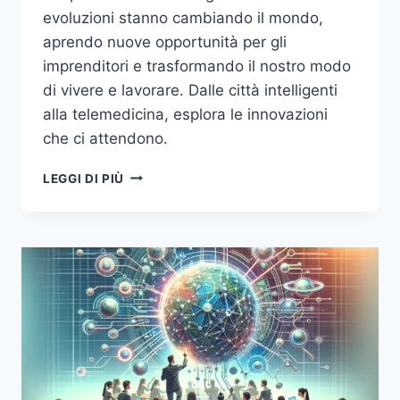
evoluzioni stanno cambiando il mondo,
aprendo nuove opportunità per gli
imprenditori e trasformando il nostro modo
di vivere e lavorare. Dalle città intelligenti
alla telemedicina, esplora le innovazioni
che ci attendono.
5G
LEGGI DI PIÙ
E
OLTRE:
COME
LA
CONNETTIVITÀ
STA
TRASFORMANDO
IL
MONDO