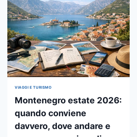
GUIDA
PRATICA
2026
TRA
REQUISITI,
IMPORTI,
REDDITI
E
NOVITÀ
INPS
VIAGGI E TURISMO
Montenegro estate 2026:
quando conviene
davvero, dove andare e