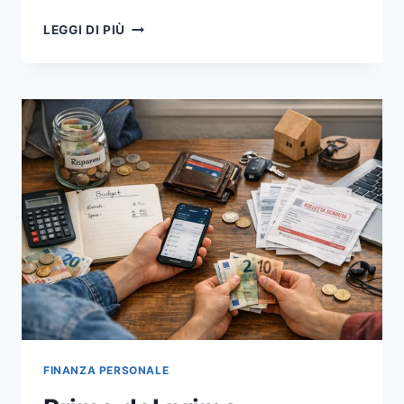
LA
LEGGI DI PIÙ
RESISTENZA
ITALIANA
IN
6
SNODI
CHIAVE:
DALL’8
SETTEMBRE
AL
25
APRILE
FINANZA PERSONALE