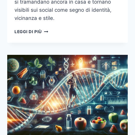
si tramandano ancora in casa e tornano
visibili sui social come segno di identità,
vicinanza e stile.
DIALETTI
LEGGI DI PIÙ
ITALIANI
OGGI:
DOVE
RESISTONO,
CHI
LI
TRAMANDA
E
PERCHÉ
TORNANO
A
PARLARE
AI
GIOVANI