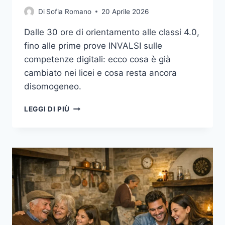
Di
Sofia Romano
20 Aprile 2026
Dalle 30 ore di orientamento alle classi 4.0,
fino alle prime prove INVALSI sulle
competenze digitali: ecco cosa è già
cambiato nei licei e cosa resta ancora
disomogeneo.
LICEI
LEGGI DI PIÙ
ITALIANI:
TRA
ORIENTAMENTO
OBBLIGATORIO,
CLASSI
4.0
E
STEM
PIÙ
PRATICHE,
COSA