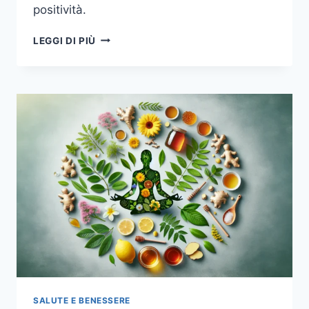
positività.
INIZIA
LEGGI DI PIÙ
LA
TUA
GIORNATA
CON
ENERGIA:
LA
GUIDA
DEFINITIVA
A
UNA
ROUTINE
MATTUTINA
ANTISTRESS
SALUTE E BENESSERE