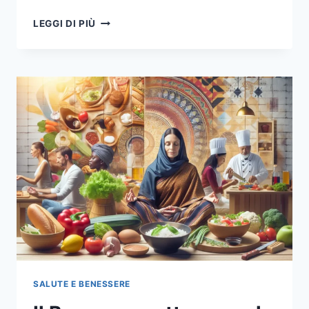
L’ARMONIA
LEGGI DI PIÙ
DELLE
STAGIONI:
COME
IL
CAMBIAMENTO
CLIMATICO
INFLUENZA
IL
NOSTRO
BENESSERE
SALUTE E BENESSERE