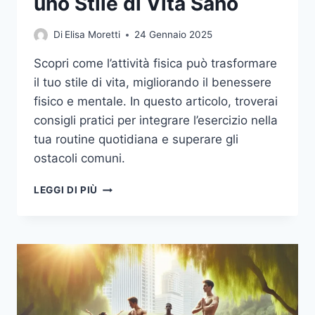
uno Stile di Vita Sano
Di
Elisa Moretti
24 Gennaio 2025
Scopri come l’attività fisica può trasformare
il tuo stile di vita, migliorando il benessere
fisico e mentale. In questo articolo, troverai
consigli pratici per integrare l’esercizio nella
tua routine quotidiana e superare gli
ostacoli comuni.
IL
LEGGI DI PIÙ
POTERE
DELL’ATTIVITÀ
FISICA:
COME
PROMUOVERE
UNO
STILE
DI