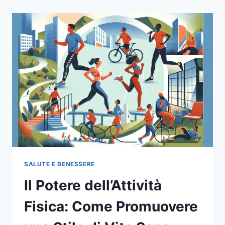
LE
TRADIZIONI
CULTURALI:
UN
VIAGGIO
NEL
MONDO
DELLE
ABITUDINI
SANE
SALUTE E BENESSERE
Il Potere dell’Attività
Fisica: Come Promuovere