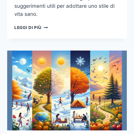
suggerimenti utili per adottare uno stile di
vita sano.
EQUILIBRIO
LEGGI DI PIÙ
TRA
LAVORO,
RIPOSO
E
ATTIVITÀ
FISICA:
LA
CHIAVE
PER
UNO
STILE
DI
VITA
SANO