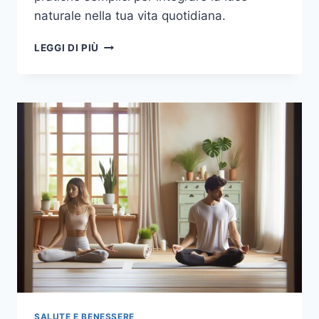
naturale nella tua vita quotidiana.
LA
LEGGI DI PIÙ
MAGIA
DELLA
LUCE
NATURALE:
COME
SFRUTTARLA
PER
IL
TUO
BENESSERE
SALUTE E BENESSERE