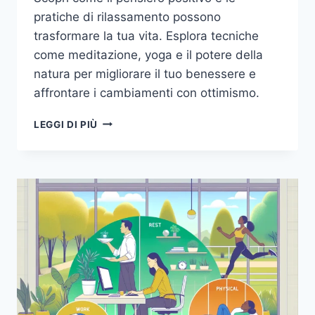
pratiche di rilassamento possono
trasformare la tua vita. Esplora tecniche
come meditazione, yoga e il potere della
natura per migliorare il tuo benessere e
affrontare i cambiamenti con ottimismo.
LA
LEGGI DI PIÙ
MAGIA
DEL
PENSIERO
POSITIVO:
COME
RILASSARSI
PER
MIGLIORARE
LA
QUALITÀ
DELLA
VITA