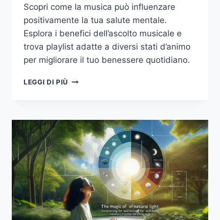
Scopri come la musica può influenzare
positivamente la tua salute mentale.
Esplora i benefici dell’ascolto musicale e
trova playlist adatte a diversi stati d’animo
per migliorare il tuo benessere quotidiano.
LA
LEGGI DI PIÙ
MUSICA
COME
TERAPIA:
COME
LE
NOTE
POSSONO
MIGLIORARE
LA
TUA
SALUTE
MENTALE