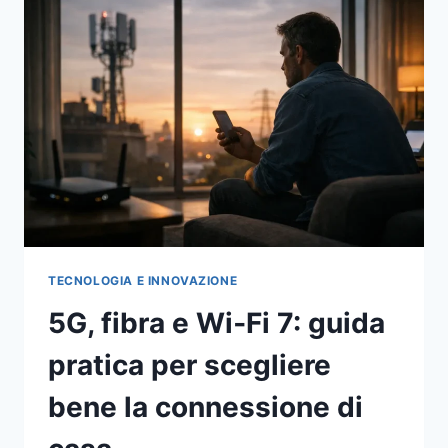
HANNO
CAMBIATO
DAVVERO
E
QUALI
EFFETTI
RESTANO
NELL’ITALIA
DI
OGGI
TECNOLOGIA E INNOVAZIONE
5G, fibra e Wi‑Fi 7: guida
pratica per scegliere
bene la connessione di