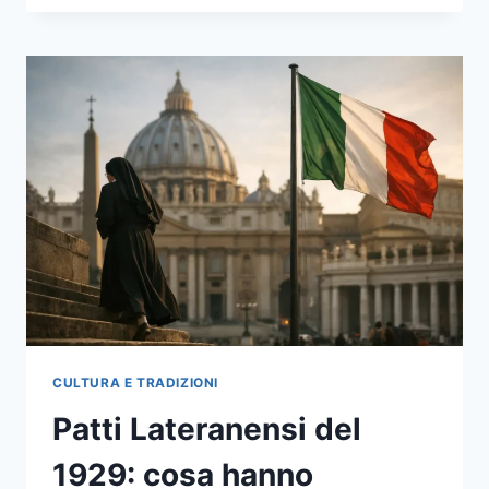
LA
SONDA
CHE
APRÌ
LA
STRADA
OLTRE
GIOVE
E
VERSO
LO
SPAZIO
INTERSTELLARE
CULTURA E TRADIZIONI
Patti Lateranensi del
1929: cosa hanno