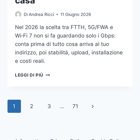
casa
Di
Andrea Ricci
11 Giugno 2026
Nel 2026 la scelta tra FTTH, 5G/FWA e
Wi‑Fi 7 non si fa guardando solo i Gbps:
conta prima di tutto cosa arriva al tuo
indirizzo, poi stabilità, upload, installazione
e costi reali.
5G,
LEGGI DI PIÙ
FIBRA
E
WI‑FI
7:
Navigazione
Pagina
1
2
3
…
71
GUIDA
PRATICA
pagina
successiva
PER
SCEGLIERE
BENE
LA