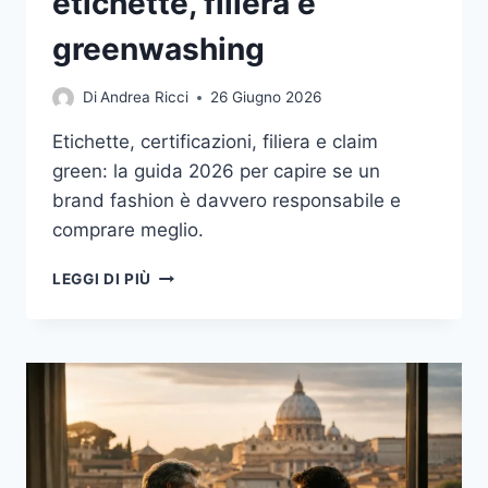
etichette, filiera e
greenwashing
Di
Andrea Ricci
26 Giugno 2026
Etichette, certificazioni, filiera e claim
green: la guida 2026 per capire se un
brand fashion è davvero responsabile e
comprare meglio.
MODA
LEGGI DI PIÙ
SOSTENIBILE:
COME
RICONOSCERE
UN
BRAND
DAVVERO
RESPONSABILE
TRA
ETICHETTE,