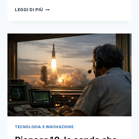
DACIA
LEGGI DI PIÙ
MARAINI:
PERCHÉ
I
SUOI
90
ANNI
SONO
IL
MOMENTO
GIUSTO
PER
RILEGGERLA
TECNOLOGIA E INNOVAZIONE