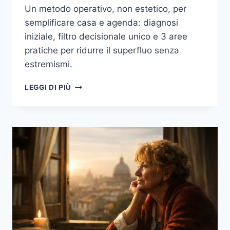
Un metodo operativo, non estetico, per
semplificare casa e agenda: diagnosi
iniziale, filtro decisionale unico e 3 aree
pratiche per ridurre il superfluo senza
estremismi.
MINIMALISMO
LEGGI DI PIÙ
PRATICO:
IL
METODO
CONCRETO
IN
3
AREE
PER
ALLEGGERIRE
CASA
E
AGENDA