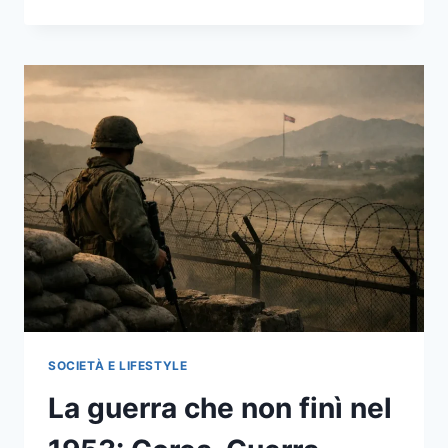
I
CONSUMI
ENERGETICI
IN
CASA:
7
INTERVENTI
ECONOMICI
E
VELOCI
PER
TAGLIARE
GLI
SPRECHI
SOCIETÀ E LIFESTYLE
La guerra che non finì nel