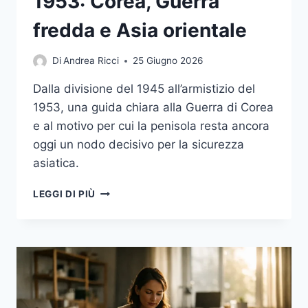
1953: Corea, Guerra
fredda e Asia orientale
Di
Andrea Ricci
25 Giugno 2026
Dalla divisione del 1945 all’armistizio del
1953, una guida chiara alla Guerra di Corea
e al motivo per cui la penisola resta ancora
oggi un nodo decisivo per la sicurezza
asiatica.
LA
LEGGI DI PIÙ
GUERRA
CHE
NON
FINÌ
NEL
1953:
COREA,
GUERRA