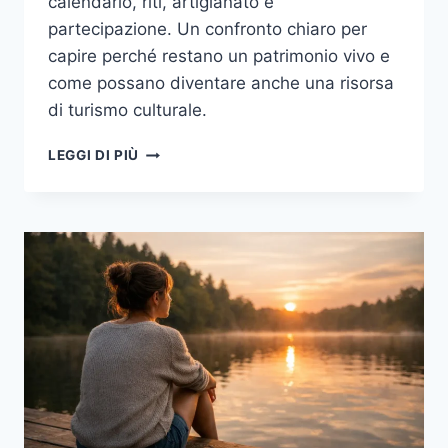
calendario, riti, artigianato e
partecipazione. Un confronto chiaro per
capire perché restano un patrimonio vivo e
come possano diventare anche una risorsa
di turismo culturale.
I
LEGGI DI PIÙ
CARNEVALI
ITALIANI
COME
PATRIMONIO
VIVO:
MASCHERE,
RITI,
MESTIERI
E
COMUNITÀ
DA
NORD
A
SUD