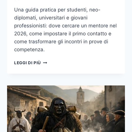
Una guida pratica per studenti, neo-
diplomati, universitari e giovani
professionisti: dove cercare un mentore nel
2026, come impostare il primo contatto e
come trasformare gli incontri in prove di
competenza.
MENTORING
LEGGI DI PIÙ
IN
ITALIA
NEL
2026:
GUIDA
PRATICA
PER
TROVARE
IL
MENTORE
GIUSTO