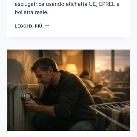
asciugatrice usando etichetta UE, EPREL e
bolletta reale.
ELETTRODOMESTICI
LEGGI DI PIÙ
EFFICIENTI:
COME
LEGGERE
ETICHETTA
UE,
CONSUMI
D’ACQUA
E
COSTI
D’USO
SENZA
FARSI
GUIDARE
DAL
MARKETING