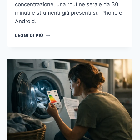
concentrazione, una routine serale da 30
minuti e strumenti già presenti su iPhone e
Android.
BENESSERE
LEGGI DI PIÙ
DIGITALE
SENZA
ESTREMISMI:
COME
RIDURRE
IL
TEMPO
DAVANTI
ALLO
SCHERMO
SENZA
RINUNCIARE
AL
TELEFONO