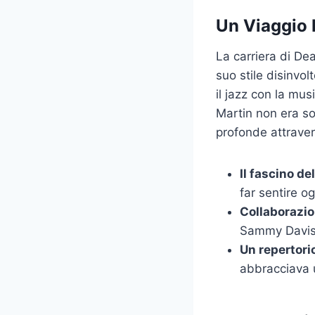
Un Viaggio 
La carriera di De
suo stile disinvo
il jazz con la mus
Martin non era so
profonde attraver
Il fascino de
far sentire o
Collaborazio
Sammy Davis J
Un repertori
abbracciava 