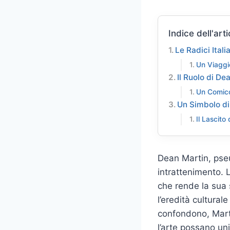
Indice dell'arti
Le Radici Ital
Un Viaggi
Il Ruolo di D
Un Comico
Un Simbolo di
Il Lascito
Dean Martin, pseu
intrattenimento. 
che rende la sua 
l’eredità culturale
confondono, Mart
l’arte possano un