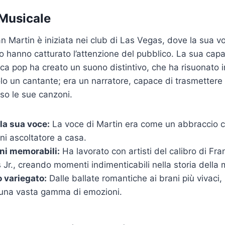
Musicale
an Martin è iniziata nei club di Las Vegas, dove la sua v
lto hanno catturato l’attenzione del pubblico. La sua cap
ica pop ha creato un suono distintivo, che ha risuonato in
lo un cantante; era un narratore, capace di trasmettere
so le sue canzoni.
lla sua voce:
La voce di Martin era come un abbraccio c
gni ascoltatore a casa.
ni memorabili:
Ha lavorato con artisti del calibro di Fra
r., creando momenti indimenticabili nella storia della 
o variegato:
Dalle ballate romantiche ai brani più vivaci,
una vasta gamma di emozioni.