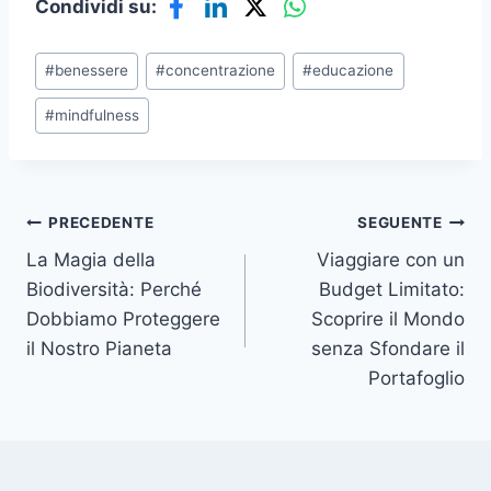
Condividi su:
Tag
#
benessere
#
concentrazione
#
educazione
articolo:
#
mindfulness
Navigazione
PRECEDENTE
SEGUENTE
La Magia della
Viaggiare con un
articoli
Biodiversità: Perché
Budget Limitato:
Dobbiamo Proteggere
Scoprire il Mondo
il Nostro Pianeta
senza Sfondare il
Portafoglio