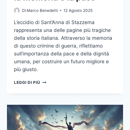
Di
Marco Benedetti
12 Agosto 2025
L’eccidio di Sant’Anna di Stazzema
rappresenta una delle pagine più tragiche
della storia italiana. Attraverso la memoria
di questo crimine di guerra, riflettiamo
sull’importanza della pace e della dignità
umana, per costruire un futuro migliore e
più giusto.
L’ECCIDIO
LEGGI DI PIÙ
DI
SANT’ANNA
DI
STAZZEMA:
UN
MONITO
PER
LA