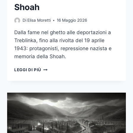
Shoah
Di
Elisa Moretti
16 Maggio 2026
Dalla fame nel ghetto alle deportazioni a
Treblinka, fino alla rivolta del 19 aprile
1943: protagonisti, repressione nazista e
memoria della Shoah.
LA
LEGGI DI PIÙ
RIVOLTA
DEL
GHETTO
DI
VARSAVIA
DEL
1943:
CAUSE,
SVOLGIMENTO
E