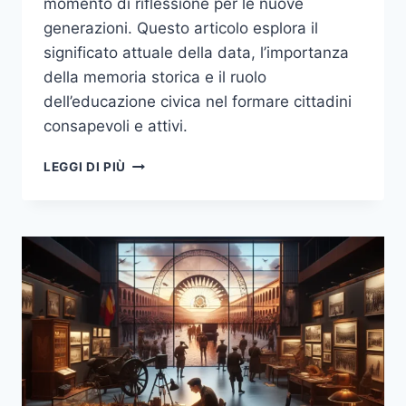
momento di riflessione per le nuove
generazioni. Questo articolo esplora il
significato attuale della data, l’importanza
della memoria storica e il ruolo
dell’educazione civica nel formare cittadini
consapevoli e attivi.
IL
LEGGI DI PIÙ
SIGNIFICATO
DEL
25
APRILE
OGGI:
TRA
MEMORIA
STORICA
E
ATTUALITÀ