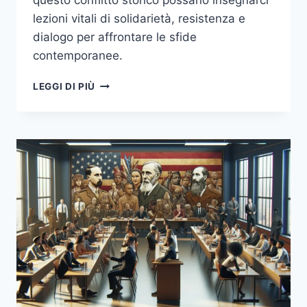
questo conflitto storico possano insegnarci
lezioni vitali di solidarietà, resistenza e
dialogo per affrontare le sfide
contemporanee.
RIFLESSIONI
LEGGI DI PIÙ
SULLA
GUERRA
CIVILE
SPAGNOLA
E
IL
SUO
IMPATTO
SULLA
SOCIETÀ
MODERNA