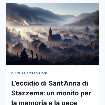
LA
STORIA
DI
ANNA
FRANK
E
IL
SUO
EREDITÀ
CULTURA E TRADIZIONI
L’eccidio di Sant’Anna di
Stazzema: un monito per
la memoria e la pace