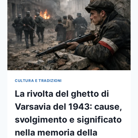
LETTERATURA
ITALIANA:
5
OPERE
CHIAVE
PER
CAPIRE
LIBERTÀ,
MEMORIA
E
DIRITTI
DELLE
DONNE
CULTURA E TRADIZIONI
La rivolta del ghetto di
Varsavia del 1943: cause,
svolgimento e significato
nella memoria della