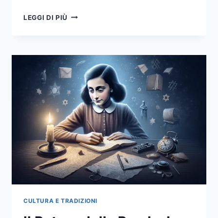
LA
LEGGI DI PIÙ
6ª
ARMATA
DELLA
WEHRMACHT:
TRA
GLORIA
E
ATROCITÀ
CULTURA E TRADIZIONI