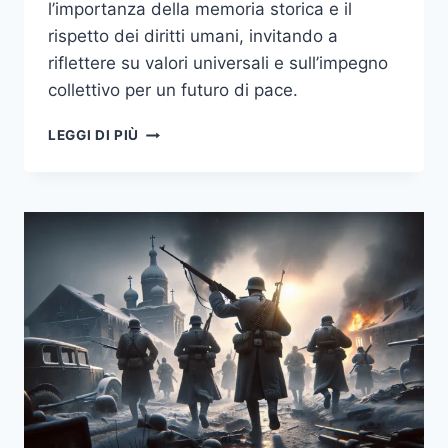
l’importanza della memoria storica e il
rispetto dei diritti umani, invitando a
riflettere su valori universali e sull’impegno
collettivo per un futuro di pace.
L’ECCIDIO
LEGGI DI PIÙ
DELLE
FOSSE
ARDEATINE:
UN
MONITO
PER
LA
MEMORIA
COLLETTIVA