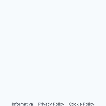
Informativa
Privacy Policy
Cookie Policy