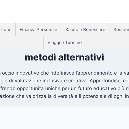
zione
Finanza Personale
Salute e Benessere
Sosteni
Viaggi e Turismo
metodi alternativi
roccio innovativo che ridefinisce l’apprendimento e la val
ie di valutazione inclusiva e creativa. Approfondisci c
 offrendo opportunità uniche per un futuro educativo più ric
zione che valorizza la diversità e il potenziale di ogni i