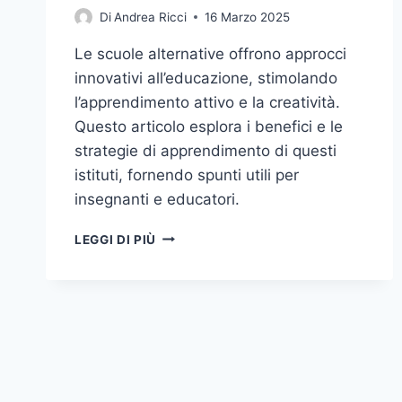
Di
Andrea Ricci
16 Marzo 2025
Le scuole alternative offrono approcci
innovativi all’educazione, stimolando
l’apprendimento attivo e la creatività.
Questo articolo esplora i benefici e le
strategie di apprendimento di questi
istituti, fornendo spunti utili per
insegnanti e educatori.
SCUOLE
LEGGI DI PIÙ
ALTERNATIVE:
UN
NUOVO
APPROCCIO
ALL’APPRENDIMENTO