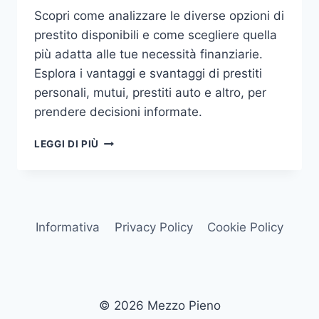
Scopri come analizzare le diverse opzioni di
prestito disponibili e come scegliere quella
più adatta alle tue necessità finanziarie.
Esplora i vantaggi e svantaggi di prestiti
personali, mutui, prestiti auto e altro, per
prendere decisioni informate.
ANALIZZARE
LEGGI DI PIÙ
LE
DIVERSE
OPZIONI
DI
PRESTITO:
Informativa
Privacy Policy
Cookie Policy
COME
SCEGLIERE
QUELLA
GIUSTA
PER
© 2026 Mezzo Pieno
TE