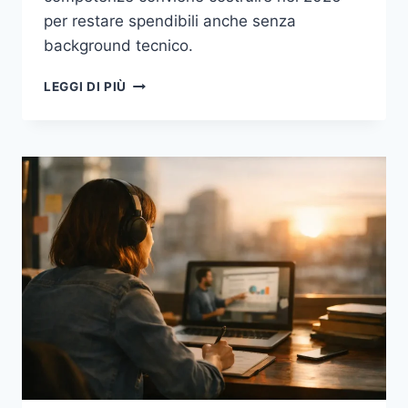
per restare spendibili anche senza
background tecnico.
IA
LEGGI DI PIÙ
E
LAVORO
IN
ITALIA:
I
TASK
CHE
CAMBIANO,
I
RUOLI
CHE
CRESCONO
E
LE
COMPETENZE
DA
IMPARARE