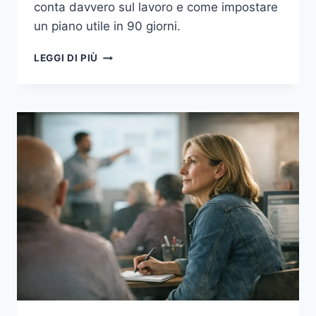
conta davvero sul lavoro e come impostare
un piano utile in 90 giorni.
FORMAZIONE
LEGGI DI PIÙ
CONTINUA
NEL
2026:
COME
SCEGLIERE
MICRO-
CORSI,
CERTIFICAZIONI
DIGITALI
E
PERCORSI
BREVI
CHE
AUMENTANO
DAVVERO
L’OCCUPABILITÀ