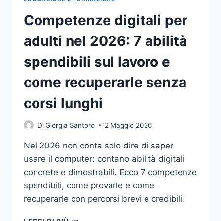
E
Competenze digitali per
FORMAZIONE
FINANZIATA
adulti nel 2026: 7 abilità
spendibili sul lavoro e
come recuperarle senza
corsi lunghi
Di
Giorgia Santoro
2 Maggio 2026
Nel 2026 non conta solo dire di saper
usare il computer: contano abilità digitali
concrete e dimostrabili. Ecco 7 competenze
spendibili, come provarle e come
recuperarle con percorsi brevi e credibili.
COMPETENZE
LEGGI DI PIÙ