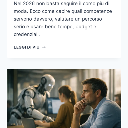
Nel 2026 non basta seguire il corso più di
moda. Ecco come capire quali competenze
servono davvero, valutare un percorso
serio e usare bene tempo, budget e
credenziali.
FORMAZIONE
LEGGI DI PIÙ
CONTINUA
NEL
2026:
COME
SCEGLIERE
CORSI
ONLINE,
MICRO-
CREDENTIAL
E
RESKILLING
UTILI
DAVVERO