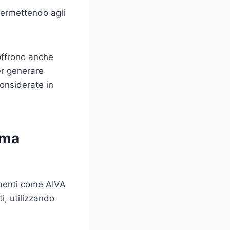
 permettendo agli
offrono anche
er generare
onsiderate in
gma
umenti come AIVA
i, utilizzando