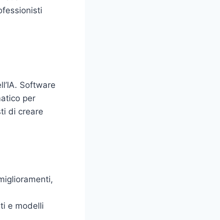
ofessionisti
ll’IA. Software
atico per
ti di creare
iglioramenti,
ti e modelli