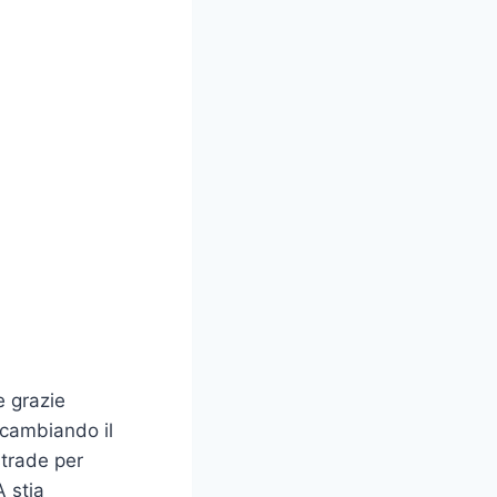
e grazie
a cambiando il
strade per
A stia