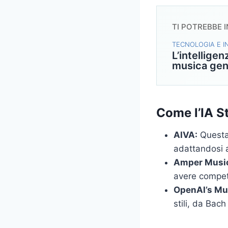
TI POTREBBE 
TECNOLOGIA E 
L’intelligen
musica gen
Come l’IA S
AIVA:
Questa 
adattandosi a
Amper Musi
avere compete
OpenAI’s Mu
stili, da Bac