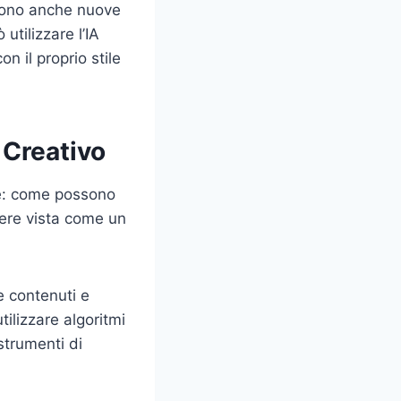
frono anche nuove
utilizzare l’IA
n il proprio stile
 Creativo
a è: come possono
sere vista come un
e contenuti e
ilizzare algoritmi
strumenti di