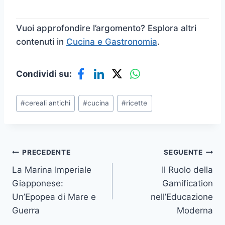
Vuoi approfondire l’argomento? Esplora altri
contenuti in
Cucina e Gastronomia
.
Condividi su:
Tag
#
cereali antichi
#
cucina
#
ricette
articolo:
Navigazione
PRECEDENTE
SEGUENTE
La Marina Imperiale
Il Ruolo della
articoli
Giapponese:
Gamification
Un’Epopea di Mare e
nell’Educazione
Guerra
Moderna