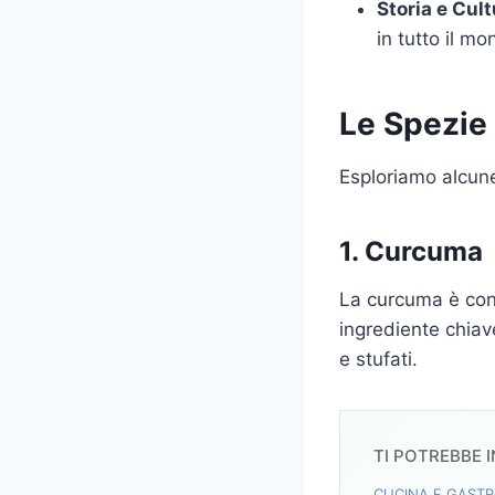
Storia e Cult
in tutto il mo
Le Spezie
Esploriamo alcune 
1. Curcuma
La curcuma è conos
ingrediente chiav
e stufati.
TI POTREBBE 
CUCINA E GAST