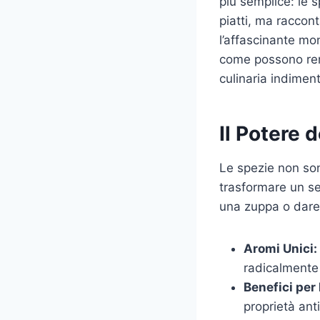
più semplice: le s
piatti, ma raccont
l’affascinante mon
come possono rend
culinaria indiment
Il Potere 
Le spezie non sono
trasformare un se
una zuppa o dare 
Aromi Unici:
radicalmente 
Benefici per 
proprietà ant