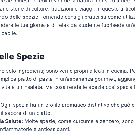
pezie. Questi piccoli tesori della natura non solo arricchi
ano storie di culture, tradizioni e viaggi. In questo artic
do delle spezie, fornendo consigli pratici su come utiliz
ere le tue giornate di relax da studente fuorisede un’
icabile.
delle Spezie
 solo ingredienti; sono veri e propri alleati in cucina. 
mplice piatto di pasta in un’esperienza gourmet, aggiun
vita a un’insalata. Ma cosa rende le spezie così special
Ogni spezia ha un profilo aromatico distintivo che può 
il sapore di un piatto.
la Salute:
Molte spezie, come curcuma e zenzero, sono n
infiammatorie e antiossidanti.