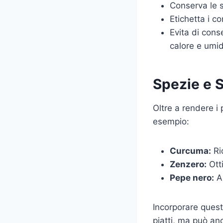
Conserva le s
Etichetta i c
Evita di cons
calore e umid
Spezie e 
Oltre a rendere i 
esempio:
Curcuma:
Ri
Zenzero:
Otti
Pepe nero:
Ai
Incorporare queste
piatti, ma può an