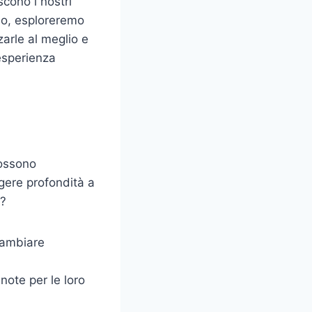
scono i nostri
olo, esploreremo
zarle al meglio e
esperienza
Possono
gere profondità a
i?
cambiare
ote per le loro