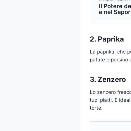
Il Potere d
e nel Sapor
2. Paprika
La paprika, che pu
patate e persino 
3. Zenzero
Lo zenzero fresco
tuoi piatti. È ide
torte.