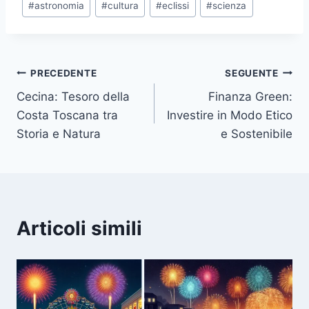
#
astronomia
#
cultura
#
eclissi
#
scienza
articolo:
Navigazione
PRECEDENTE
SEGUENTE
Cecina: Tesoro della
Finanza Green:
articoli
Costa Toscana tra
Investire in Modo Etico
Storia e Natura
e Sostenibile
Articoli simili