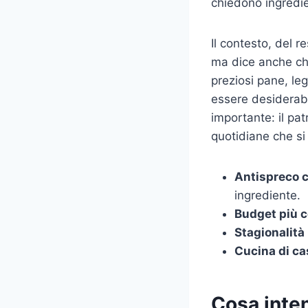
chiedono ingredie
Il contesto, del 
ma dice anche che
preziosi pane, le
essere desiderabi
importante: il pat
quotidiane che si
Antispreco 
ingrediente.
Budget più c
Stagionalità
Cucina di ca
Cosa inten