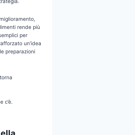
trategia.
 miglioramento,
limenti rende più
semplici per
afforzato un’idea
lle preparazioni
 torna
e c’è.
ella