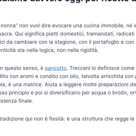
la nonna” non vuol dire evocare una cucina immobile, né 
acra. Qui significa piatti domestici, tramandati, radicati i
ci da cambiare con la stagione, con il portafoglio e con c
ticità sta nella logica, non nella rigidità.
 in questo senso, è
pancotto
. Treccani lo definisce come
lito con aromi e condito con olio, talvolta arricchita co
ola, è una matrice. Aiuta a leggere molte preparazioni 
so principio e poi si diversificano per acqua o brodo, or
stenza finale.
 tradizione qui non è fissità: è una struttura che regge le 