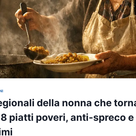
NI
egionali della nonna che tor
8 piatti poveri, anti-spreco e
imi