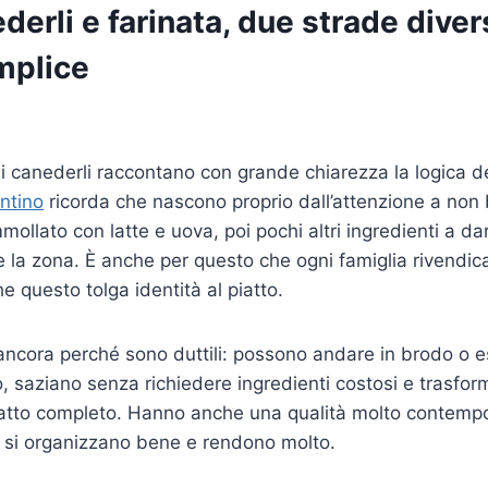
derli e farinata, due strade diver
mplice
e i canederli raccontano con grande chiarezza la logica d
entino
ricorda che nascono proprio dall’attenzione a non b
ollato con latte e uova, poi pochi altri ingredienti a da
 la zona. È anche per questo che ogni famiglia rivendica
e questo tolga identità al piatto.
ncora perché sono duttili: possono andare in brodo o es
, saziano senza richiedere ingredienti costosi e trasf
atto completo. Hanno anche una qualità molto contempo
 si organizzano bene e rendono molto.