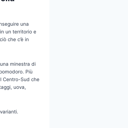
inseguire una
n un territorio e
iò che c’è in
 una minestra di
n pomodoro. Più
del Centro-Sud che
taggi, uova,
varianti.