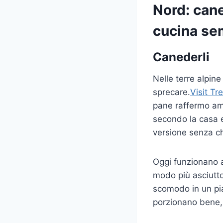
Nord: cane
cucina se
Canederli
Nelle terre alpin
sprecare.
Visit Tr
pane raffermo amm
secondo la casa e
versione senza ch
Oggi funzionano a
modo più asciutto
scomodo in un pi
porzionano bene,