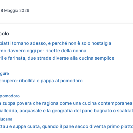
8 Maggio 2026
colo
piatti tornano adesso, e perché non è solo nostalgia
mo davvero oggi per ricette della nonna
i e farinata, due strade diverse alla cucina semplice
igure
ecupero: ribollita e pappa al pomodoro
 pomodoro
la zuppa povera che ragiona come una cucina contemporanea
cialledda, acquasale e la geografia del pane bagnato o scalda
 lucana
attau e suppa cuata, quando il pane secco diventa primo piatt