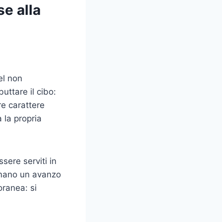
se alla
el non
uttare il cibo:
re carattere
 la propria
sere serviti in
ormano un avanzo
ranea: si