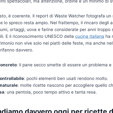
nti spettacolari, ma attenzione, ordine e un minimo di s
resto, è coerente. Il report di Waste Watcher fotografa un
 lo spreco resta ampio. Nel frattempo, il rincaro degli a
gumi, ortaggi, uova e farine considerate per anni troppo 
li. E il riconoscimento UNESCO della
cucina italiana
ha r
rimonio non vive solo nei piatti delle feste, ma anche ne
 rifanno davvero.
concreto
: il pane secco smette di essere un problema e
ontrollabile
: pochi elementi ben usati rendono molto.
 naturale
: molte ricette nascono per accogliere quello ch
sa
: una pentola, poco tempo attivo e tanta resa.
diamo davvero oggi per ricette d