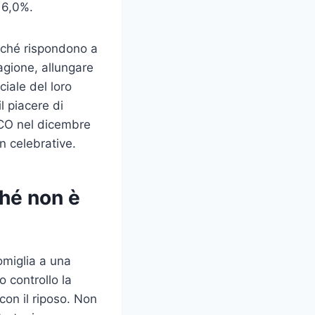
l 6,0%.
erché rispondono a
agione, allungare
ciale del loro
l piacere di
ESCO nel dicembre
n celebrative.
ché non è
omiglia a una
 controllo la
con il riposo. Non