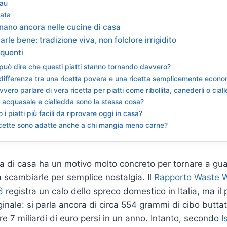
tau
ata
nano ancora nelle cucine di casa
le bene: tradizione viva, non folclore irrigidito
quenti
 può dire che questi piatti stanno tornando davvero?
 differenza tra una ricetta povera e una ricetta semplicemente econ
vero parlare di vera ricetta per piatti come ribollita, canederli o cial
 acquasale e cialledda sono la stessa cosa?
 i piatti più facili da riprovare oggi in casa?
cette sono adatte anche a chi mangia meno carne?
a di casa ha un motivo molto concreto per tornare a guar
 scambiarle per semplice nostalgia. Il
Rapporto Waste 
6
registra un calo dello spreco domestico in Italia, ma il
rginale: si parla ancora di circa 554 grammi di cibo butt
re 7 miliardi di euro persi in un anno. Intanto, secondo
I