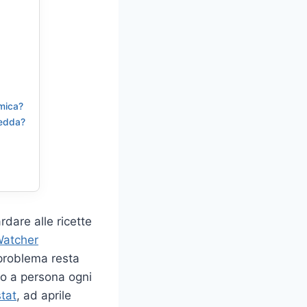
omica?
ledda?
dare alle ricette
Watcher
 problema resta
ato a persona ogni
stat
, ad aprile