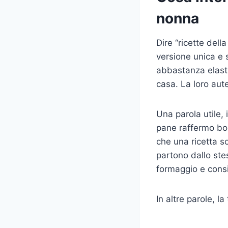
nonna
Dire “ricette del
versione unica e s
abbastanza elasti
casa. La loro auten
Una parola utile,
pane raffermo bol
che una ricetta s
partono dallo stes
formaggio e consi
In altre parole, la