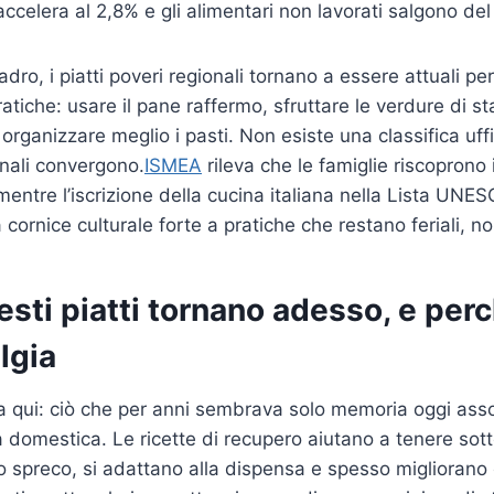
accelera al 2,8% e gli alimentari non lavorati salgono de
dro, i piatti poveri regionali tornano a essere attuali p
atiche: usare il pane raffermo, sfruttare le verdure di st
 organizzare meglio i pasti. Non esiste una classifica uffi
gnali convergono.
ISMEA
rileva che le famiglie riscoprono i
mentre l’iscrizione della cucina italiana nella Lista UN
ornice culturale forte a pratiche che restano feriali, no
sti piatti tornano adesso, e per
lgia
ta qui: ciò che per anni sembrava solo memoria oggi ass
a domestica. Le ricette di recupero aiutano a tenere sotto
o spreco, si adattano alla dispensa e spesso migliorano 