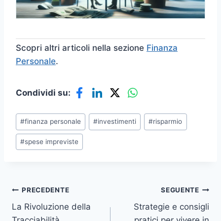
Scopri altri articoli nella sezione
Finanza
Personale
.
Condividi su:
Tag
#
finanza personale
#
investimenti
#
risparmio
articolo:
#
spese impreviste
Navigazione
PRECEDENTE
SEGUENTE
La Rivoluzione della
Strategie e consigli
articoli
Tracciabilità
pratici per vivere in