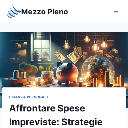
Salta
Mezzo Pieno
al
contenuto
FINANZA PERSONALE
Affrontare Spese
Impreviste: Strategie