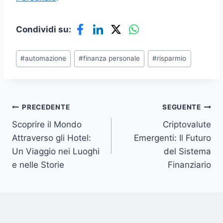
Condividi su:
Tag
#
automazione
#
finanza personale
#
risparmio
articolo:
Navigazione
PRECEDENTE
SEGUENTE
Scoprire il Mondo
Criptovalute
articoli
Attraverso gli Hotel:
Emergenti: Il Futuro
Un Viaggio nei Luoghi
del Sistema
e nelle Storie
Finanziario