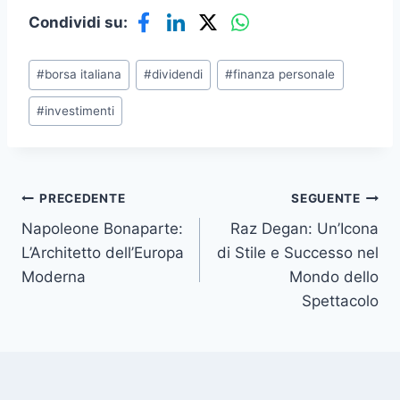
Condividi su:
Tag
#
borsa italiana
#
dividendi
#
finanza personale
articolo:
#
investimenti
Navigazione
PRECEDENTE
SEGUENTE
Napoleone Bonaparte:
Raz Degan: Un’Icona
articoli
L’Architetto dell’Europa
di Stile e Successo nel
Moderna
Mondo dello
Spettacolo