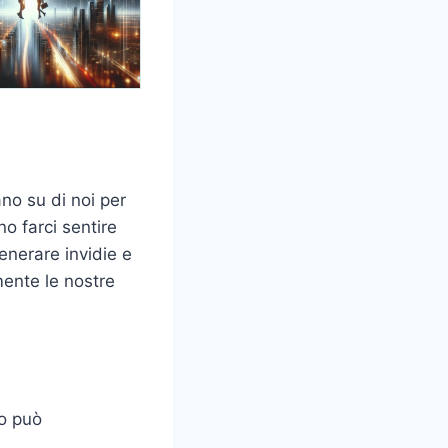
no su di noi per
o farci sentire
enerare invidie e
ente le nostre
to può