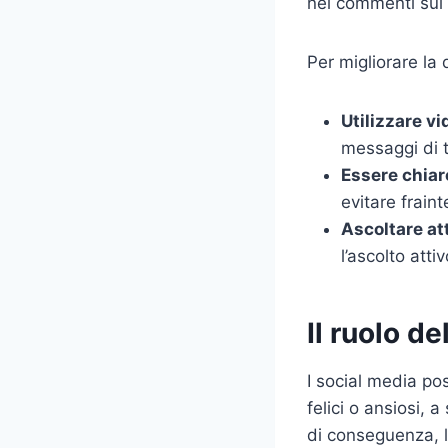
nei commenti sui s
Per migliorare la 
Utilizzare v
messaggi di t
Essere chiar
evitare frain
Ascoltare at
l’ascolto atti
Il ruolo d
I social media po
felici o ansiosi,
di conseguenza, l