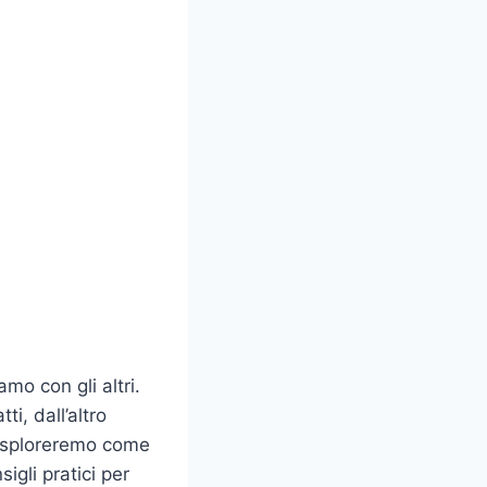
mo con gli altri.
i, dall’altro
, esploreremo come
igli pratici per