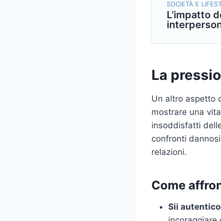
SOCIETÀ E LIFES
L’impatto de
interperson
La pressio
Un altro aspetto 
mostrare una vita
insoddisfatti del
confronti dannosi
relazioni.
Come affron
Sii autentico
incoraggiare g