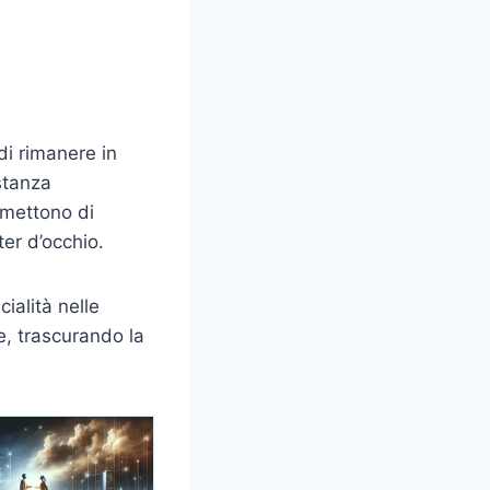
di rimanere in
stanza
rmettono di
er d’occhio.
ialità nelle
ve, trascurando la