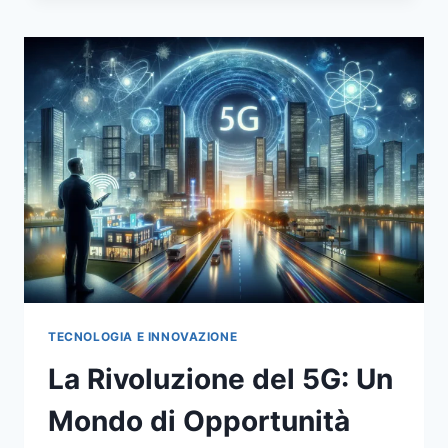
5G:
OPPORTUNITÀ
E
SFIDE
PER
LA
PRIVACY
DEI
PIÙ
GIOVANI
TECNOLOGIA E INNOVAZIONE
La Rivoluzione del 5G: Un
Mondo di Opportunità