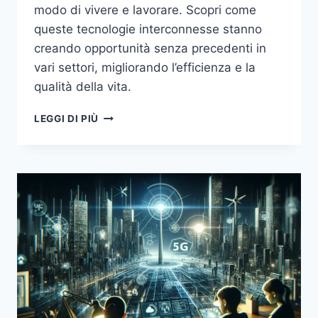
modo di vivere e lavorare. Scopri come
queste tecnologie interconnesse stanno
creando opportunità senza precedenti in
vari settori, migliorando l’efficienza e la
qualità della vita.
5G
LEGGI DI PIÙ
E
IOT:
COME
LA
CONNETTIVITÀ
STA
TRASFORMANDO
LE
NOSTRE
VITE