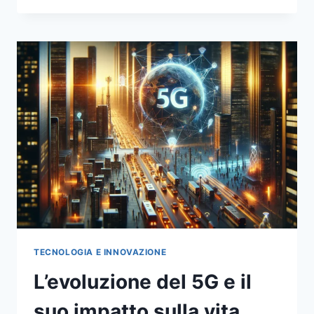
IOT:
COME
LA
CONNETTIVITÀ
STA
TRASFORMANDO
LE
CITTÀ
TECNOLOGIA E INNOVAZIONE
L’evoluzione del 5G e il
suo impatto sulla vita