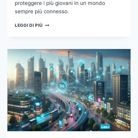
proteggere i più giovani in un mondo
sempre più connesso.
5G
LEGGI DI PIÙ
E
IL
FUTURO
DELLE
COMUNICAZIONI
MOBILI:
UN
VIAGGIO
NELLA
PRIVACY
E
NELL’INNOVAZIONE