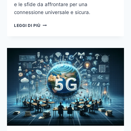
e le sfide da affrontare per una
connessione universale e sicura.
5G
LEGGI DI PIÙ
E
OLTRE:
COME
LE
NUOVE
RETI
STANNO
RIVOLUZIONANDO
LA
CONNETTIVITÀ