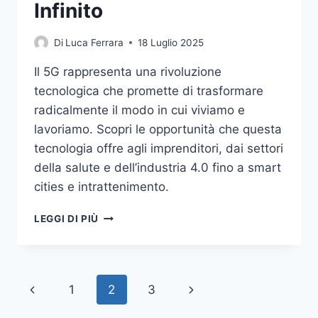
Infinito
Di
Luca Ferrara
18 Luglio 2025
Il 5G rappresenta una rivoluzione
tecnologica che promette di trasformare
radicalmente il modo in cui viviamo e
lavoriamo. Scopri le opportunità che questa
tecnologia offre agli imprenditori, dai settori
della salute e dell’industria 4.0 fino a smart
cities e intrattenimento.
LA
LEGGI DI PIÙ
RIVOLUZIONE
DEL
5G:
UN
Navigazione
Pagina
Pagina
1
2
3
MONDO
DI
Precedente
successiva