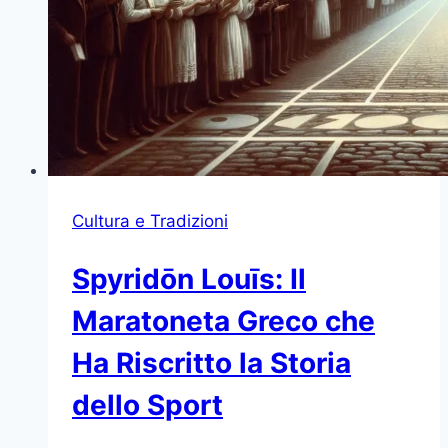
Cultura e Tradizioni
Spyridōn Louīs: Il
Maratoneta Greco che
Ha Riscritto la Storia
dello Sport