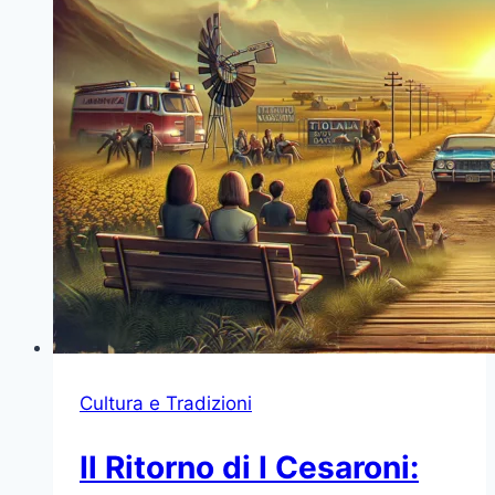
Riscritto
la
Storia
dello
Sport
Cultura e Tradizioni
Il Ritorno di I Cesaroni: