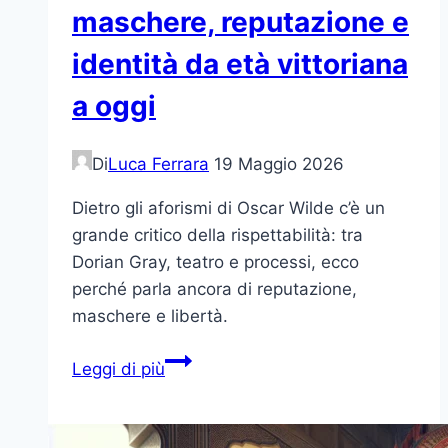
maschere, reputazione e
identità da età vittoriana
a oggi
Di
Luca Ferrara
19 Maggio 2026
Dietro gli aforismi di Oscar Wilde c’è un
grande critico della rispettabilità: tra
Dorian Gray, teatro e processi, ecco
perché parla ancora di reputazione,
maschere e libertà.
Oscar
Leggi di più
Wilde
contro
l’ipocrisia