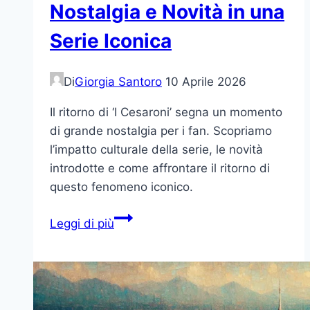
Nostalgia e Novità in una
Serie Iconica
Di
Giorgia Santoro
10 Aprile 2026
Il ritorno di ‘I Cesaroni’ segna un momento
di grande nostalgia per i fan. Scopriamo
l’impatto culturale della serie, le novità
introdotte e come affrontare il ritorno di
questo fenomeno iconico.
Il
Leggi di più
Ritorno
di
I
Cesaroni:
Nostalgia