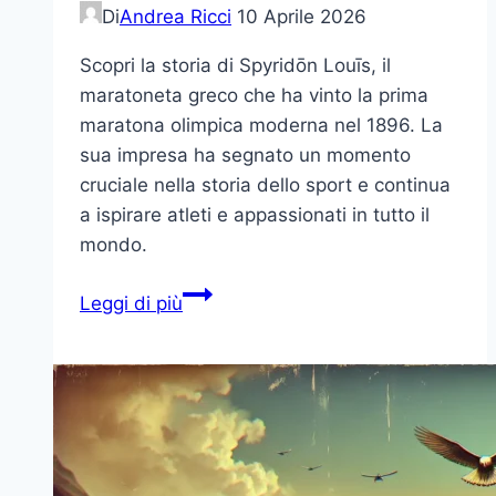
Di
Andrea Ricci
10 Aprile 2026
Scopri la storia di Spyridōn Louīs, il
maratoneta greco che ha vinto la prima
maratona olimpica moderna nel 1896. La
sua impresa ha segnato un momento
cruciale nella storia dello sport e continua
a ispirare atleti e appassionati in tutto il
mondo.
Spyridōn
Leggi di più
Louīs:
Il
Maratoneta
Greco
che
Ha