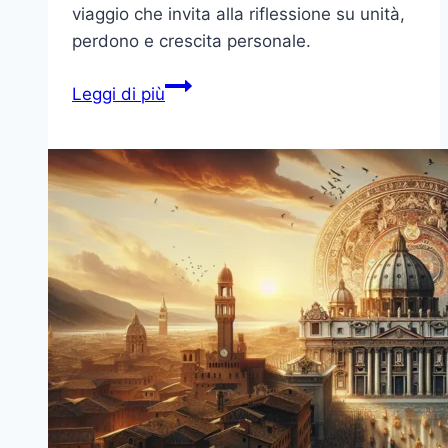
viaggio che invita alla riflessione su unità,
perdono e crescita personale.
Il
Leggi di più
Significato
di
Appomattox
Court
House
nella
Storia
Americana