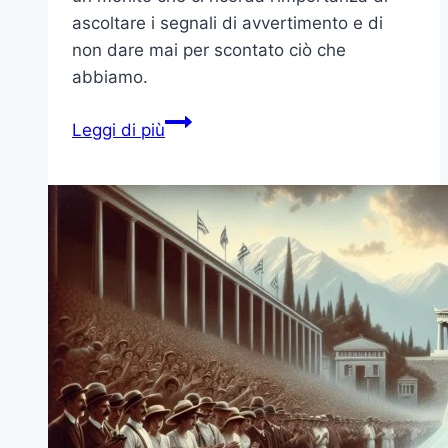
ascoltare i segnali di avvertimento e di
non dare mai per scontato ciò che
abbiamo.
Il
Leggi di più
Titanic:
un
viaggio
tra
sogni
e
realtà