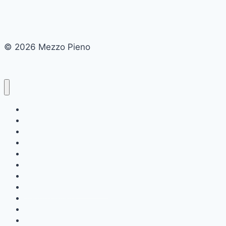
© 2026 Mezzo Pieno
Home
Chi siamo
Cucina e Gastronomia
Educazione e Formazione
Finanza Personale
Salute e Benessere
Sostenibilità e Ambiente
Tecnologia e Innovazione
Viaggi e Turismo
Cultura e Tradizioni
Società e Lifestyle