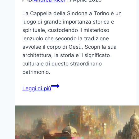
La Cappella della Sindone a Torino è un
luogo di grande importanza storica e
spirituale, custodendo il misterioso
lenzuolo che secondo la tradizione
avvolse il corpo di Gesù. Scopri la sua
architettura, la storia e il significato
culturale di questo straordinario
patrimonio.
La
Leggi di più
Cappella
della
Sindone:
Un
Patrimonio
di