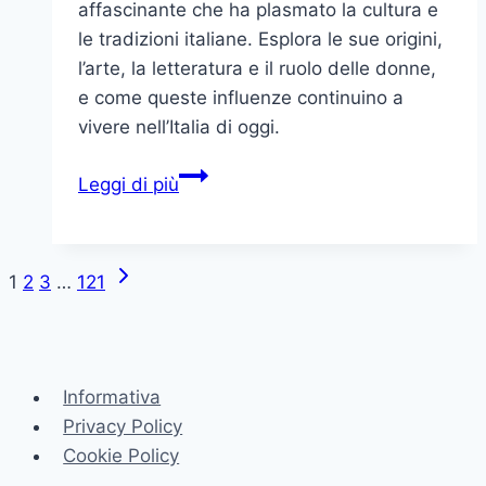
affascinante che ha plasmato la cultura e
le tradizioni italiane. Esplora le sue origini,
l’arte, la letteratura e il ruolo delle donne,
e come queste influenze continuino a
vivere nell’Italia di oggi.
Il
Leggi di più
Regno
d’Italia:
Storia,
Pagina
Navigazione
1
2
3
…
121
Cultura
successiva
e
pagina
Tradizioni
di
Informativa
un’epoca
Privacy Policy
affascinante
Cookie Policy