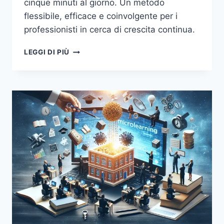
cinque minuti al giorno. Un metodo
flessibile, efficace e coinvolgente per i
professionisti in cerca di crescita continua.
MICROLEARNING:
LEGGI DI PIÙ
IMPARARE
IN
5
MINUTI
AL
GIORNO
PER
POTENZIARE
LE
COMPETENZE
TRASVERSALI