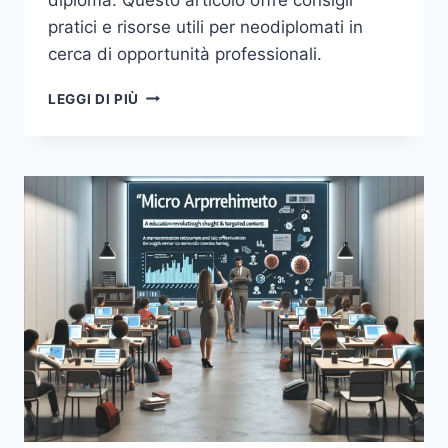
pratici e risorse utili per neodiplomati in
cerca di opportunità professionali.
ORIENTAMENTO
LEGGI DI PIÙ
POST-
DIPLOMA:
LE
PROFESSIONI
EMERGENTI
PIÙ
RICHIESTE
DALLE
AZIENDE
ITALIANE