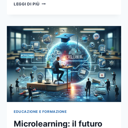
MICROAPPRENDIMENTO:
LEGGI DI PIÙ
COME
I
CONTENUTI
BREVI
STANNO
RIVOLUZIONANDO
L’EDUCAZIONE
EDUCAZIONE E FORMAZIONE
Microlearning: il futuro