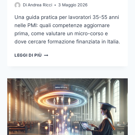
Di
Andrea Ricci
3 Maggio 2026
Una guida pratica per lavoratori 35-55 anni
nelle PMI: quali competenze aggiornare
prima, come valutare un micro-corso e
dove cercare formazione finanziata in Italia.
MICRO-
LEGGI DI PIÙ
CORSI
UTILI,
NON
FUFFA:
GUIDA
PRATICA
PER
OVER
40
NELLE
PMI
TRA