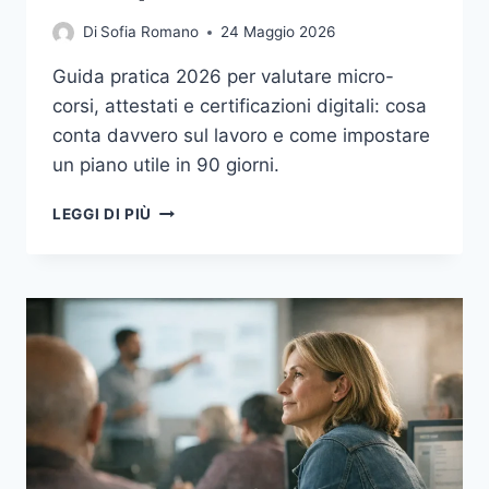
Di
Sofia Romano
24 Maggio 2026
Guida pratica 2026 per valutare micro-
corsi, attestati e certificazioni digitali: cosa
conta davvero sul lavoro e come impostare
un piano utile in 90 giorni.
FORMAZIONE
LEGGI DI PIÙ
CONTINUA
NEL
2026:
COME
SCEGLIERE
MICRO-
CORSI,
CERTIFICAZIONI
DIGITALI
E
PERCORSI
BREVI