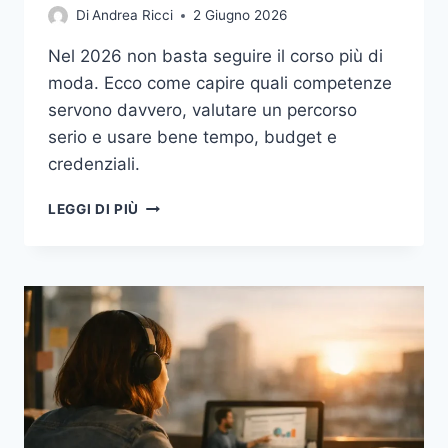
Di
Andrea Ricci
2 Giugno 2026
Nel 2026 non basta seguire il corso più di
moda. Ecco come capire quali competenze
servono davvero, valutare un percorso
serio e usare bene tempo, budget e
credenziali.
FORMAZIONE
LEGGI DI PIÙ
CONTINUA
NEL
2026:
COME
SCEGLIERE
CORSI
ONLINE,
MICRO-
CREDENTIAL
E
RESKILLING