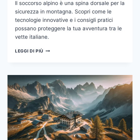
Il soccorso alpino è una spina dorsale per la
sicurezza in montagna. Scopri come le
tecnologie innovative e i consigli pratici
possano proteggere la tua avventura tra le
vette italiane.
IL
LEGGI DI PIÙ
SOCCORSO
ALPINO:
LA
FRONTIERA
DELLA
SICUREZZA
IN
MONTAGNA