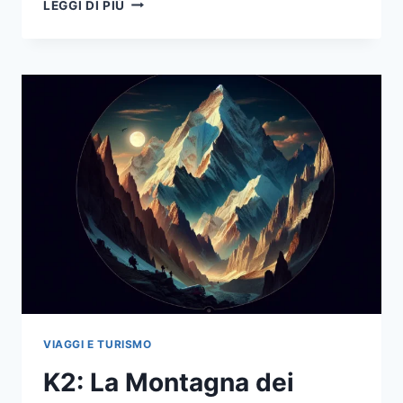
GIOVANNI
LEGGI DI PIÙ
GNIFETTI:
L’ALPINISTA
E
PRESBITERO
CHE
UNISCE
SPIRITUALITÀ
E
AVVENTURA
VIAGGI E TURISMO
K2: La Montagna dei