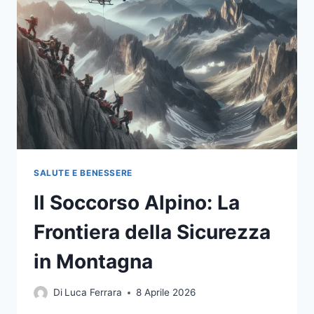
FUNZIONA
DAVVERO,
QUANDO
CHIAMARLO
E
QUALI
ERRORI
EVITARE
IN
MONTAGNA
SALUTE E BENESSERE
Il Soccorso Alpino: La
Frontiera della Sicurezza
in Montagna
Di
Luca Ferrara
8 Aprile 2026