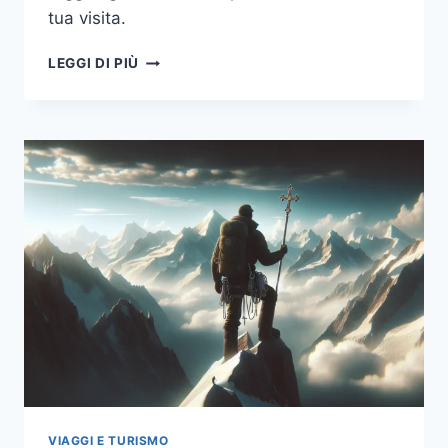
tua visita.
IL
LEGGI DI PIÙ
RIFUGIO
VAL
DI
FUMO:
UN
PARADISO
PER
GLI
AMANTI
DELLA
MONTAGNA
VIAGGI E TURISMO