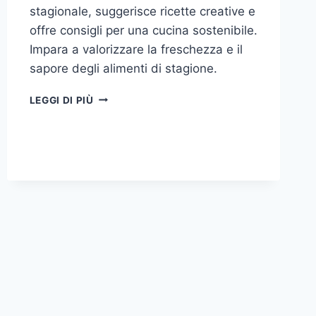
stagionale, suggerisce ricette creative e
offre consigli per una cucina sostenibile.
Impara a valorizzare la freschezza e il
sapore degli alimenti di stagione.
INGREDIENTI
LEGGI DI PIÙ
STAGIONALI:
COME
SFRUTTARLI
AL
MEGLIO
IN
CUCINA