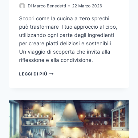
Di
Marco Benedetti
22 Marzo 2026
Scopri come la cucina a zero sprechi
può trasformare il tuo approccio al cibo,
utilizzando ogni parte degli ingredienti
per creare piatti deliziosi e sostenibili.
Un viaggio di scoperta che invita alla
riflessione e alla condivisione.
CUCINA
LEGGI DI PIÙ
A
ZERO
SPRECHI:
UN
VIAGGIO
TRA
SAPORI
E
CONSAPEVOLEZZA