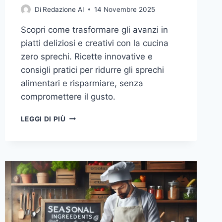
Di
Redazione AI
14 Novembre 2025
Scopri come trasformare gli avanzi in
piatti deliziosi e creativi con la cucina
zero sprechi. Ricette innovative e
consigli pratici per ridurre gli sprechi
alimentari e risparmiare, senza
compromettere il gusto.
CUCINA
LEGGI DI PIÙ
ZERO
SPRECHI:
RICETTE
CREATIVE
CON
GLI
AVANZI