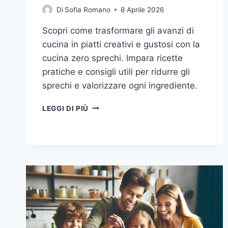
Di
Sofia Romano
8 Aprile 2026
Scopri come trasformare gli avanzi di
cucina in piatti creativi e gustosi con la
cucina zero sprechi. Impara ricette
pratiche e consigli utili per ridurre gli
sprechi e valorizzare ogni ingrediente.
CUCINA
LEGGI DI PIÙ
ZERO
SPRECHI:
RICETTE
CREATIVE
CON
AVANZI
DI
CUCINA