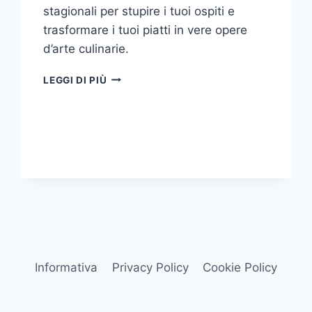
stagionali per stupire i tuoi ospiti e
trasformare i tuoi piatti in vere opere
d’arte culinarie.
CUCINA
LEGGI DI PIÙ
MOLECOLARE
A
CASA:
TECNICHE
E
RICETTE
PER
STUPIRE
GLI
OSPITI
Informativa
Privacy Policy
Cookie Policy