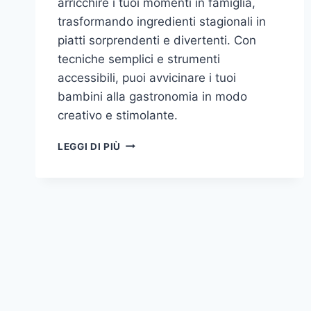
arricchire i tuoi momenti in famiglia,
trasformando ingredienti stagionali in
piatti sorprendenti e divertenti. Con
tecniche semplici e strumenti
accessibili, puoi avvicinare i tuoi
bambini alla gastronomia in modo
creativo e stimolante.
CUCINA
LEGGI DI PIÙ
MOLECOLARE
A
CASA:
SPERIMENTARE
CON
INGREDIENTI
STAGIONALI