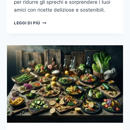
per ridurre gli sprechi e sorprendere i tuoi
amici con ricette deliziose e sostenibili.
CUCINA
LEGGI DI PIÙ
ZERO
SPRECHI:
COME
TRASFORMARE
GLI
AVANZI
IN
PIATTI
GOURMET