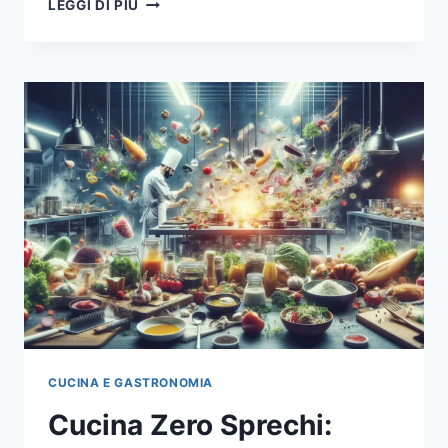
LEGGI DI PIÙ
CON
I
FIORI:
RICETTE
GOURMET
CON
INGREDIENTI
FLOREALI
CUCINA E GASTRONOMIA
Cucina Zero Sprechi: