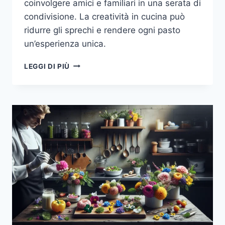
coinvolgere amici e familiari in una serata di
condivisione. La creatività in cucina può
ridurre gli sprechi e rendere ogni pasto
un’esperienza unica.
CUCINA
LEGGI DI PIÙ
ZERO
SPRECHI:
COME
TRASFORMARE
GLI
AVANZI
IN
PIATTI
GOURMET