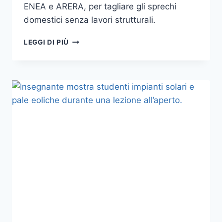
ENEA e ARERA, per tagliare gli sprechi
domestici senza lavori strutturali.
RIDURRE
LEGGI DI PIÙ
I
CONSUMI
ENERGETICI
IN
CASA:
7
INTERVENTI
ECONOMICI
E
VELOCI
PER
TAGLIARE
GLI
SPRECHI