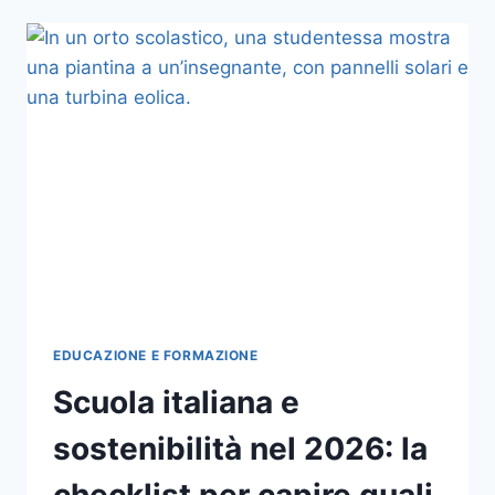
EDIFICI
IN
ITALIA
NEL
2026:
QUANDO
SERVE
DAVVERO,
QUANTO
COSTA
E
QUALI
INTERVENTI
POSSONO
AIUTARE
PIÙ
EDUCAZIONE E FORMAZIONE
FACILMENTE
Scuola italiana e
LA
CLASSE
sostenibilità nel 2026: la
ENERGETICA
checklist per capire quali