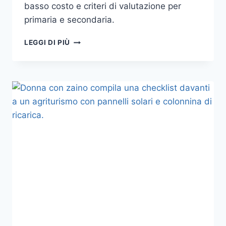
basso costo e criteri di valutazione per
primaria e secondaria.
EDUCAZIONE
LEGGI DI PIÙ
ALLA
SOSTENIBILITÀ
A
SCUOLA:
GUIDA
OPERATIVA
PER
PROGETTARE
PERCORSI
MISURABILI
TRA
PRIMARIA
E
SECONDARIA