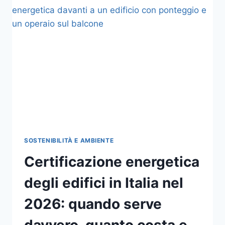
2026:
LE
PIANTE
PIÙ
FACILI
DA
COLTIVARE
IN
CITTÀ,
TRA
SOLE
PIENO
E
MEZZ’OMBRA
SOSTENIBILITÀ E AMBIENTE
Certificazione energetica
degli edifici in Italia nel
2026: quando serve