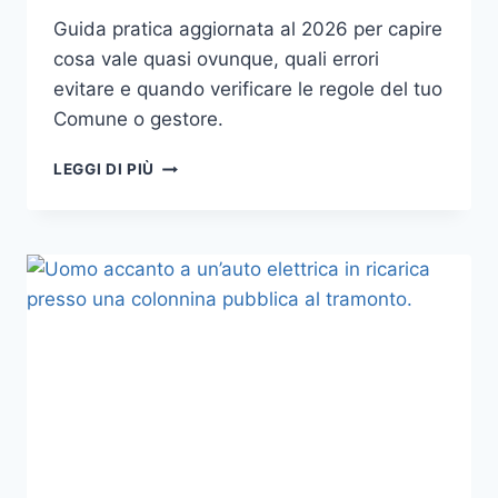
Guida pratica aggiornata al 2026 per capire
cosa vale quasi ovunque, quali errori
evitare e quando verificare le regole del tuo
Comune o gestore.
RACCOLTA
LEGGI DI PIÙ
DIFFERENZIATA
IN
ITALIA
NEL
2026:
ERRORI
COMUNI,
CASI
DUBBI
E
REGOLE
LOCALI
DA
VERIFICARE