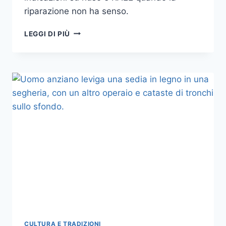
riparazione non ha senso.
RIUSO
LEGGI DI PIÙ
E
RIPARAZIONE
IN
ITALIA
NEL
2026:
QUANDO
CONVIENE
AGGIUSTARE
ELETTRODOMESTICI,
VESTITI
E
OGGETTI
E
COME
TROVARE
SERVIZI
AFFIDABILI
CULTURA E TRADIZIONI