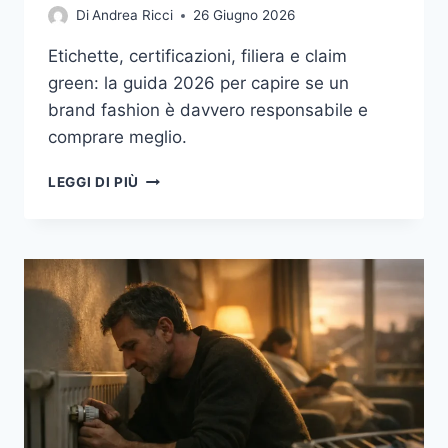
Di
Andrea Ricci
26 Giugno 2026
Etichette, certificazioni, filiera e claim
green: la guida 2026 per capire se un
brand fashion è davvero responsabile e
comprare meglio.
MODA
LEGGI DI PIÙ
SOSTENIBILE:
COME
RICONOSCERE
UN
BRAND
DAVVERO
RESPONSABILE
TRA
ETICHETTE,
FILIERA
E
GREENWASHING