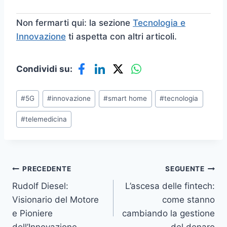
Non fermarti qui: la sezione
Tecnologia e
Innovazione
ti aspetta con altri articoli.
Condividi su:
Tag
#
5G
#
innovazione
#
smart home
#
tecnologia
articolo:
#
telemedicina
Navigazione
PRECEDENTE
SEGUENTE
Rudolf Diesel:
L’ascesa delle fintech:
articoli
Visionario del Motore
come stanno
e Pioniere
cambiando la gestione