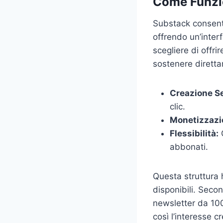
Come Funzi
Substack consente
offrendo un’interf
scegliere di offri
sostenere direttame
Creazione S
clic.
Monetizzazi
Flessibilità:
G
abbonati.
Questa struttura 
disponibili. Seco
newsletter da 10
così l’interesse 