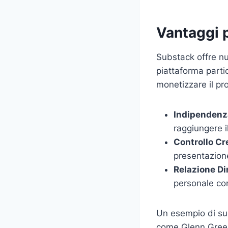
Vantaggi p
Substack offre num
piattaforma parti
monetizzare il pro
Indipendenz
raggiungere i
Controllo Cr
presentazion
Relazione Dir
personale con
Un esempio di su
come Glenn Green