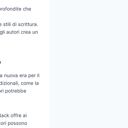
profondite che
tili di scrittura.
 gli autori crea un
o
a nuova era per il
dizionali, come la
tori potrebbe
ack offre ai
atori possono