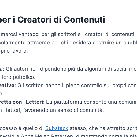
er i Creatori di Contenuti
erosi vantaggi per gli scrittori e i creatori di contenuti
colarmente attraente per chi desidera costruire un pubbl
prio lavoro.
a:
Gli autori non dipendono più da algoritmi di social me
l loro pubblico.
eativo:
Gli scrittori hanno il pieno controllo sui propri con
e.
etta con i Lettori:
La piattaforma consente una comunic
 i lettori, favorendo un senso di comunità.
ccesso è quello di
Substack
stesso, che ha attratto scrit
wald e Anne Helen Petersen, dimostrando come la pia