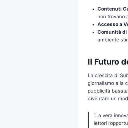
Contenuti Cu
non trovano a
Accesso a Vo
Comunità di 
ambiente sti
Il Futuro 
La crescita di Su
giornalismo e la 
pubblicità basata 
diventare un model
“La vera innov
lettori l’oppor