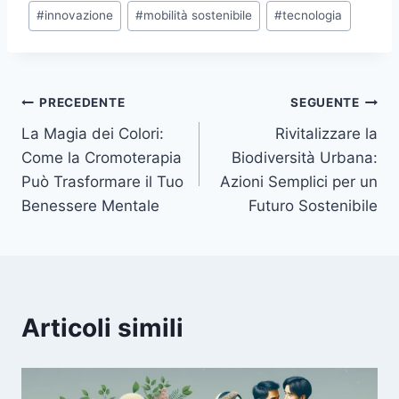
Tag
#
innovazione
#
mobilità sostenibile
#
tecnologia
articolo:
Navigazione
PRECEDENTE
SEGUENTE
La Magia dei Colori:
Rivitalizzare la
articoli
Come la Cromoterapia
Biodiversità Urbana:
Può Trasformare il Tuo
Azioni Semplici per un
Benessere Mentale
Futuro Sostenibile
Articoli simili