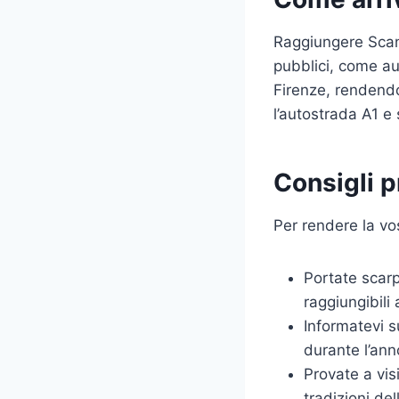
Raggiungere Scand
pubblici, come a
Firenze, rendendo 
l’autostrada A1 e 
Consigli p
Per rendere la vos
Portate scar
raggiungibili 
Informatevi s
durante l’ann
Provate a visi
tradizioni dell