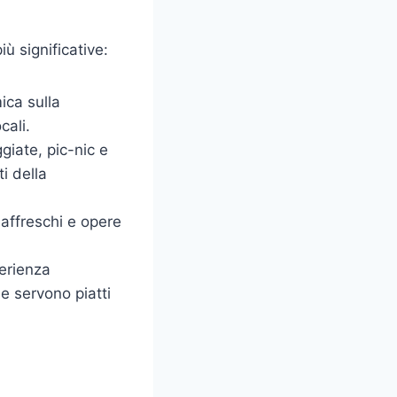
ù significative:
ica sulla
cali.
giate, pic-nic e
i della
 affreschi e opere
perienza
he servono piatti