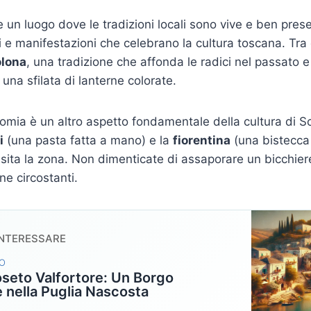
 un luogo dove le tradizioni locali sono vive e ben prese
i e manifestazioni che celebrano la cultura toscana. Tra 
olona
, una tradizione che affonda le radici nel passato 
n una sfilata di lanterne colorate.
nomia è un altro aspetto fondamentale della cultura di Sca
i
(una pasta fatta a mano) e la
fiorentina
(una bistecca
isita la zona. Non dimenticate di assaporare un bicchiere
ne circostanti.
INTERESSARE
MO
seto Valfortore: Un Borgo
 nella Puglia Nascosta