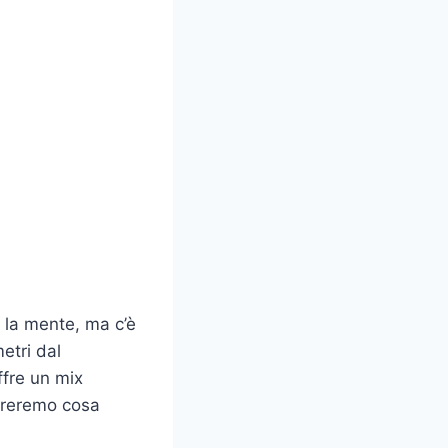
o la mente, ma c’è
metri dal
ffre un mix
loreremo cosa