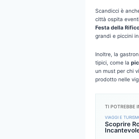
Scandicci è anche
città ospita event
Festa della Rific
grandi e piccini i
Inoltre, la gastro
tipici, come la
pic
un must per chi v
prodotto nelle vig
TI POTREBBE 
VIAGGI E TURIS
Scoprire Ro
Incantevole