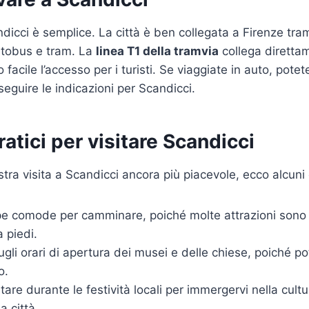
icci è semplice. La città è ben collegata a Firenze tra
utobus e tram. La
linea T1 della tramvia
collega diretta
facile l’accesso per i turisti. Se viaggiate in auto, potete
seguire le indicazioni per Scandicci.
ratici per visitare Scandicci
tra visita a Scandicci ancora più piacevole, ecco alcuni c
pe comode per camminare, poiché molte attrazioni sono
a piedi.
ugli orari di apertura dei musei e delle chiese, poiché p
o.
tare durante le festività locali per immergervi nella cultu
a città.