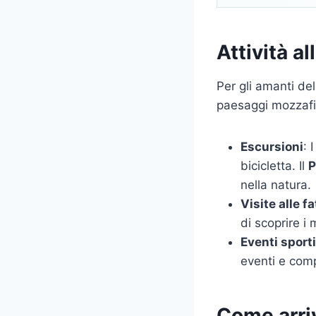
Attività al
Per gli amanti de
paesaggi mozzafia
Escursioni
: 
bicicletta. Il
P
nella natura.
Visite alle fa
di scoprire i 
Eventi sporti
eventi e comp
Come arri