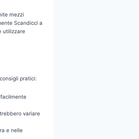
mite mezzi
mente Scandicci a
 utilizzare
onsigli pratici:
 facilmente
otrebbero variare
ra e nelle