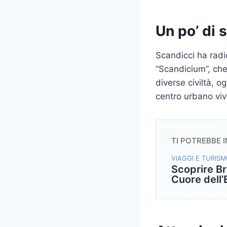
Un po’ di s
Scandicci ha radic
“Scandicium”, che 
diverse civiltà, o
centro urbano viv
TI POTREBBE 
VIAGGI E TURIS
Scoprire B
Cuore dell