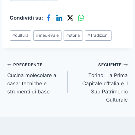
Condividi su:
Tag
#
cultura
#
medievale
#
storia
#
Tradizioni
articolo:
Navigazione
PRECEDENTE
SEGUENTE
Cucina molecolare a
Torino: La Prima
articoli
casa: tecniche e
Capitale d’Italia e il
strumenti di base
Suo Patrimonio
Culturale