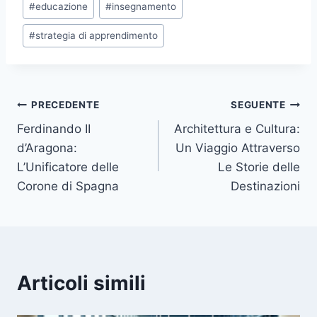
#
educazione
#
insegnamento
articolo:
#
strategia di apprendimento
Navigazione
PRECEDENTE
SEGUENTE
Ferdinando II
Architettura e Cultura:
articoli
d’Aragona:
Un Viaggio Attraverso
L’Unificatore delle
Le Storie delle
Corone di Spagna
Destinazioni
Articoli simili