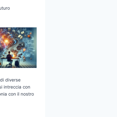
uturo
 di diverse
si intreccia con
ia con il nostro