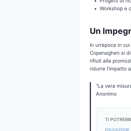
Progetti di r
Workshop e c
Un Impegno
In un’epoca in cui
Copenaghen si dis
rifiuti alla promoz
ridurre l’impatto
“La vera misura
Anonimo
TI POTREB
EDUCAZIONE 