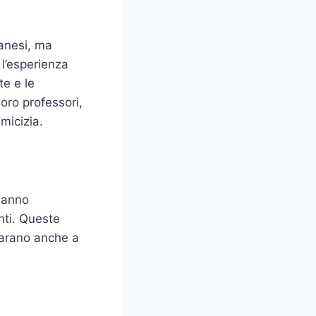
anesi, ma
 l’esperienza
e e le
oro professori,
micizia.
hanno
nti. Queste
parano anche a