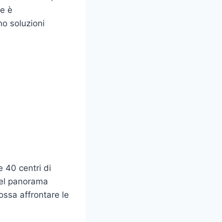
re è
no soluzioni
e 40 centri di
 nel panorama
ossa affrontare le