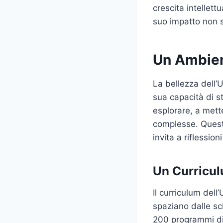
crescita intellett
suo impatto non s
Un Ambien
La bellezza dell’U
sua capacità di st
esplorare, a mett
complesse. Ques
invita a riflessio
Un Curricul
Il curriculum del
spaziano dalle sc
200 programmi di