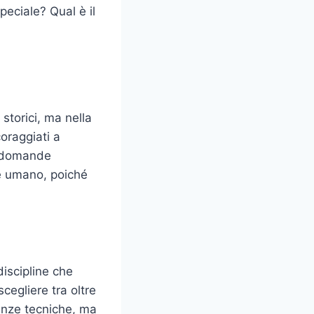
peciale? Qual è il
e
storici, ma nella
coraggiati a
a domande
e umano, poiché
discipline che
cegliere tra oltre
enze tecniche, ma