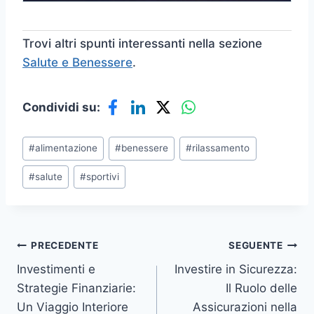
Trovi altri spunti interessanti nella sezione
Salute e Benessere
.
Condividi su:
Tag
#
alimentazione
#
benessere
#
rilassamento
articolo:
#
salute
#
sportivi
Navigazione
PRECEDENTE
SEGUENTE
Investimenti e
Investire in Sicurezza:
articoli
Strategie Finanziarie:
Il Ruolo delle
Un Viaggio Interiore
Assicurazioni nella