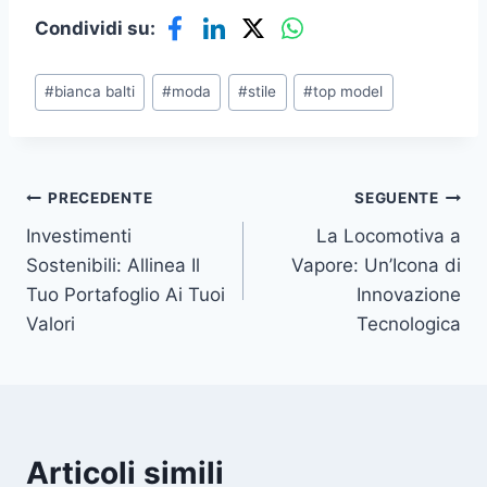
Condividi su:
Tag
#
bianca balti
#
moda
#
stile
#
top model
articolo:
Navigazione
PRECEDENTE
SEGUENTE
Investimenti
La Locomotiva a
articoli
Sostenibili: Allinea Il
Vapore: Un’Icona di
Tuo Portafoglio Ai Tuoi
Innovazione
Valori
Tecnologica
Articoli simili