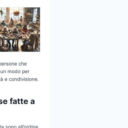
 persone che
è un modo per
tà e condivisione.
se fatte a
a sono all’ordine