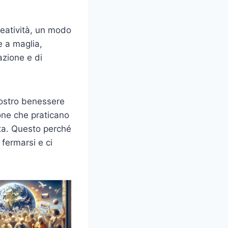
reatività, un modo
re a maglia,
azione e di
 nostro benessere
sone che praticano
ita. Questo perché
 fermarsi e ci