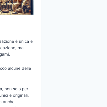
reazione è unica e
creazione, ma
egami.
Ecco alcune delle
a, non solo per
ici e originali.
ma anche