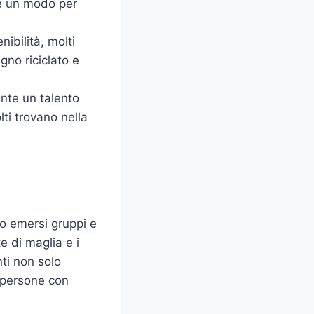
 è un modo per
ibilità, molti
egno riciclato e
nte un talento
ti trovano nella
no emersi gruppi e
e di maglia e i
ti non solo
e persone con