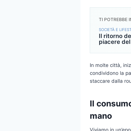
TI POTREBBE 
SOCIETÀ E LIFES
Il ritorno de
piacere del
In molte città, in
condividono la pa
staccare dalla ro
Il consumo
mano
Viviamo in un’epo