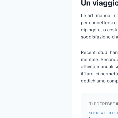
Un viaggio
Le arti manuali n
per connettersi con
dipingere, o costr
soddisfazione che
Recenti studi hann
mentale. Secondo
attività manuali 
il ‘fare’ ci perme
dedichiamo compl
TI POTREBBE 
SOCIETÀ E LIFES