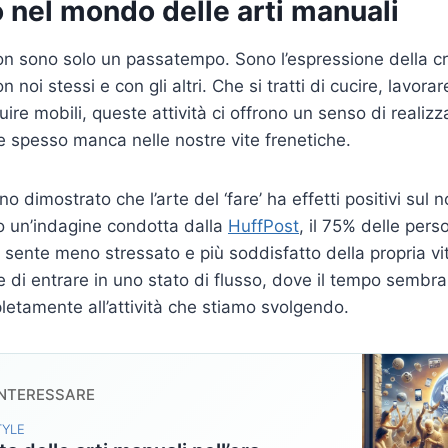
 nel mondo delle arti manuali
on sono solo un passatempo. Sono l’espressione della c
 noi stessi e con gli altri. Che si tratti di cucire, lavora
uire mobili, queste attività ci offrono un senso di realizz
 spesso manca nelle nostre vite frenetiche.
o dimostrato che l’arte del ‘fare’ ha effetti positivi sul
 un’indagine condotta dalla
HuffPost
, il 75% delle per
si sente meno stressato e più soddisfatto della propria v
tte di entrare in uno stato di flusso, dove il tempo sembra
etamente all’attività che stiamo svolgendo.
INTERESSARE
TYLE