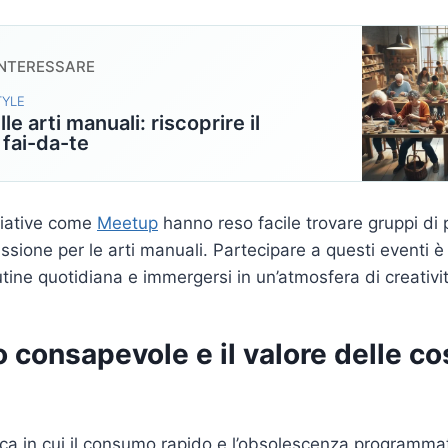
INTERESSARE
TYLE
lle arti manuali: riscoprire il
 fai-da-te
iziative come
Meetup
hanno reso facile trovare gruppi di
ssione per le arti manuali. Partecipare a questi eventi 
utine quotidiana e immergersi in un’atmosfera di creativi
 consapevole e il valore delle co
ca in cui il consumo rapido e l’obsolescenza programmat