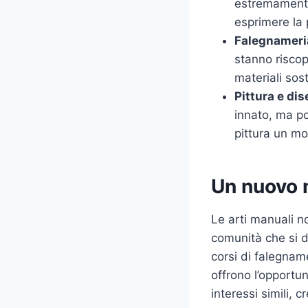
estremamente 
esprimere la p
Falegnameri
stanno riscopr
materiali sost
Pittura e di
innato, ma po
pittura un mo
Un nuovo 
Le arti manuali no
comunità che si de
corsi di falegnam
offrono l’opportu
interessi simili, c