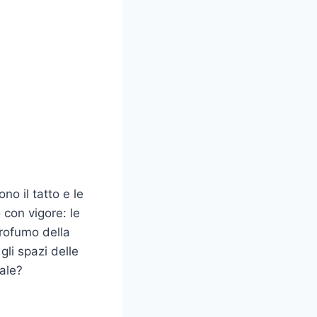
no il tatto e le
con vigore: le
 profumo della
gli spazi delle
uale?