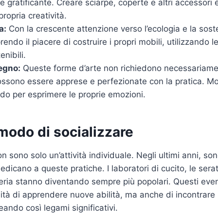
gratificante. Creare sciarpe, coperte e altri accessori
ropria creatività.
a:
Con la crescente attenzione verso l’ecologia e la sosten
endo il piacere di costruire i propri mobili, utilizzando l
enibili.
segno:
Queste forme d’arte non richiedono necessariame
ssono essere apprese e perfezionate con la pratica. Mol
do per esprimere le proprie emozioni.
modo di socializzare
n sono solo un’attività individuale. Negli ultimi anni, so
dicano a queste pratiche. I laboratori di cucito, le serat
eria stanno diventando sempre più popolari. Questi even
nità di apprendere nuove abilità, ma anche di incontrar
reando così legami significativi.