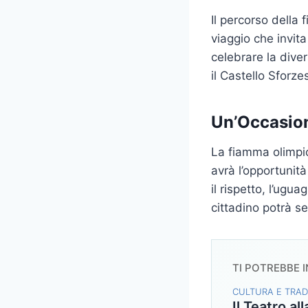
Il percorso della
viaggio che invit
celebrare la dive
il Castello Sforz
Un’Occasion
La fiamma olimpic
avrà l’opportunità
il rispetto, l’ugu
cittadino potrà se
TI POTREBBE 
CULTURA E TRAD
Il Teatro al