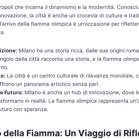
opoli che incarna il dinamismo e la modernità. Conosciu
novazione, la città è anche un crocevia di culture e trad
’arrivo della fiamma olimpica è un’occasione per riflette
ca.
izione:
Milano ha una storia ricca, dalle sue origini roman
angolo della città racconta una storia, e la fiamma olimpic
nto.
te:
La città è un centro culturale di rilevanza mondiale, c
offrono un panorama artistico senza pari.
e Futuro:
Milano è anche un hub di innovazione, dove l
asformano in realtà. La fiamma olimpica rappresenta un’
uturo con speranza.
o della Fiamma: Un Viaggio di Rif