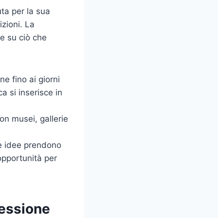
ta per la sua
izioni. La
re su ciò che
e fino ai giorni
a si inserisce in
on musei, gallerie
e idee prendono
opportunità per
lessione