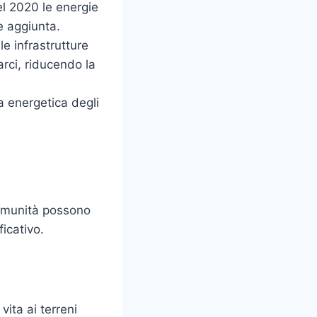
el 2020 le energie
e aggiunta.
le infrastrutture
rci, riducendo la
za energetica degli
 comunità possono
icativo.
vita ai terreni