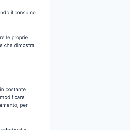
cendo il consumo
e le proprie
te che dimostra
 in costante
 modificare
tamento, per
 adattarsi e