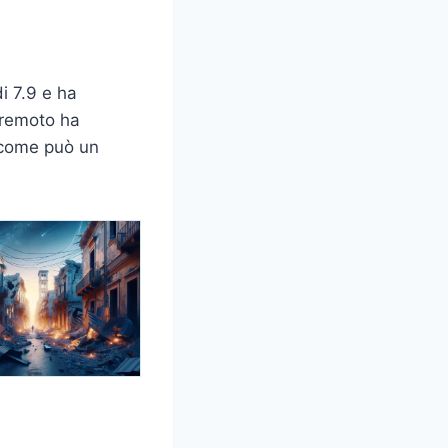
i 7.9 e ha
erremoto ha
a come può un