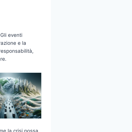
Gli eventi
razione e la
responsabilità,
re.
me la crisi possa