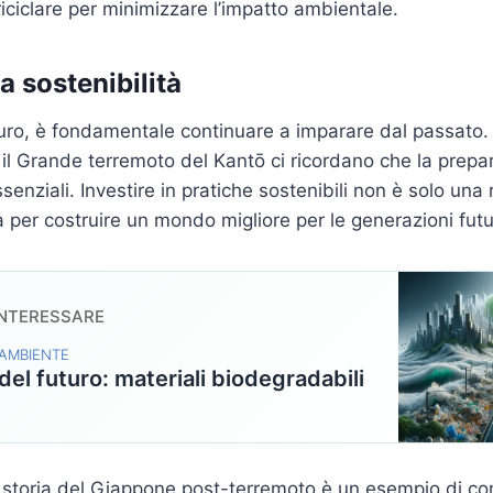
 riciclare per minimizzare l’impatto ambientale.
la sostenibilità
ro, è fondamentale continuare a imparare dal passato. 
 il Grande terremoto del Kantō ci ricordano che la prepa
senziali. Investire in pratiche sostenibili non è solo una 
 per costruire un mondo migliore per le generazioni futu
INTERESSARE
 AMBIENTE
 del futuro: materiali biodegradabili
i
a storia del Giappone post-terremoto è un esempio di co