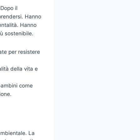
 Dopo il
iprendersi. Hanno
entalità. Hanno
ù sostenibile.
te per resistere
ità della vita e
 bambini come
ione.
ambientale. La