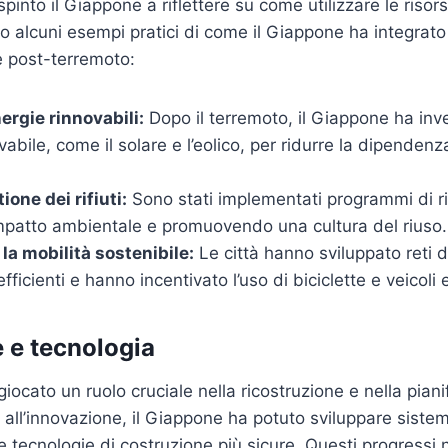
pinto il Giappone a riflettere su come utilizzare le risor
o alcuni esempi pratici di come il Giappone ha integrato 
he post-terremoto:
nergie rinnovabili:
Dopo il terremoto, il Giappone ha inves
vabile, come il solare e l’eolico, per ridurre la dipendenz
ione dei rifiuti:
Sono stati implementati programmi di rici
impatto ambientale e promuovendo una cultura del riuso.
 la mobilità sostenibile:
Le città hanno sviluppato reti d
fficienti e hanno incentivato l’uso di biciclette e veicoli el
 e tecnologia
iocato un ruolo cruciale nella ricostruzione e nella pian
 all’innovazione, il Giappone ha potuto sviluppare siste
e tecnologie di costruzione più sicure. Questi progressi