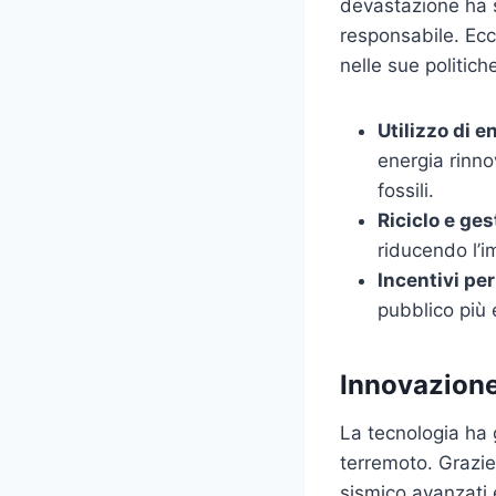
devastazione ha s
responsabile. Ecc
nelle sue politic
Utilizzo di e
energia rinno
fossili.
Riciclo e gest
riducendo l’
Incentivi per
pubblico più e
Innovazione
La tecnologia ha g
terremoto. Grazie
sismico avanzati 