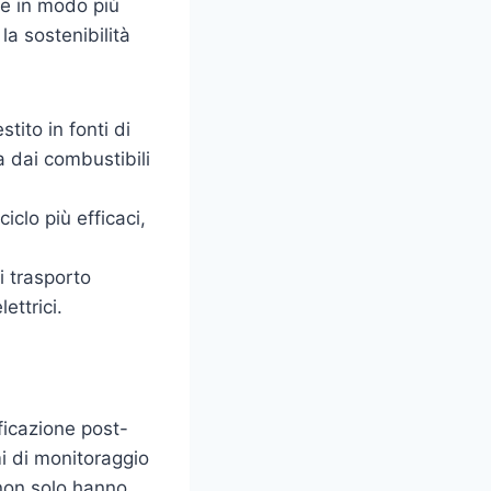
se in modo più
la sostenibilità
tito in fonti di
a dai combustibili
clo più efficaci,
i trasporto
ettrici.
ificazione post-
mi di monitoraggio
 non solo hanno